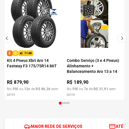
E
C
71dB
Kit 4 Pneus Xbri Aro 14
Combo Serviço (3 e 4 Pneus)
Fastway F3 175/75R14 86T
Alinhamento +
Balanceamento Aro 13 a 14
R$
879,90
R$
189,90
No
PIX
ou
12
x
de
R$
86
,
26
sem
No
PIX
ou
7
x
de
R$
31
,
91
sem
juros
juros
MAIOR REDE DE SERVIÇOS
ATÉ 1