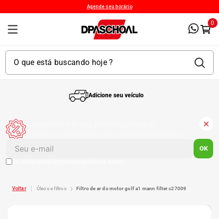
Agende seu horário
0
Adicione seu veículo
1
º
Kit 4 Pneu
Economize em sua primeira compra!
Cadastre-se e receba um cupom de desconto exclusivo.
2
º
Kit Pneu
OK
Eu aceito receber comunicações via e-mail
3
º
Bproauto
óleos e filtros
filtro de ar do motor golf a1 mann filter c27009
4
º
175 65r14