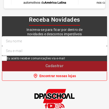
automotivos da
América Latina
nos cart
Receba Novidades
Inscreva-se para ficar por dentro de
novidades e descontos imperdíveis
Eu aceito receber comunicações via e-mail
Cadastrar
Encontrar nossas lojas