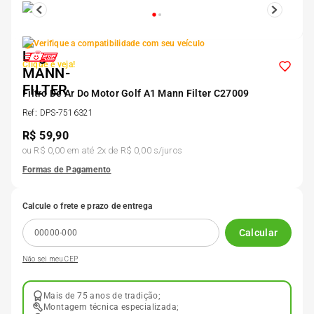
5
º
Kit 4 Pneu Xbri Aro 13
Verifique a compatibilidade com seu veículo
6
º
175 70r14
Clique e veja!
Filtro De Ar Do Motor Golf A1 Mann Filter C27009
7
º
185 65r15
Ref
:
DPS-7516321
R$
59,90
8
º
185 60r15
ou
R$ 0,00
em até
2
x de
R$ 0,00
s/juros
Formas de Pagamento
9
º
205 55r16
Calcule o frete e prazo de entrega
10
º
Pneu
Calcular
Não sei meu CEP
Mais de 75 anos de tradição;
Montagem técnica especializada;