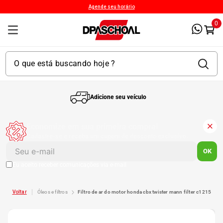
Agende seu horário
0
Adicione seu veículo
1
º
Kit 4 Pneu
Economize em sua primeira compra!
Cadastre-se e receba um cupom de desconto exclusivo.
2
º
Kit Pneu
OK
Eu aceito receber comunicações via e-mail
3
º
Bproauto
óleos e filtros
filtro de ar do motor honda cbx twister mann filter c1215
4
º
175 65r14