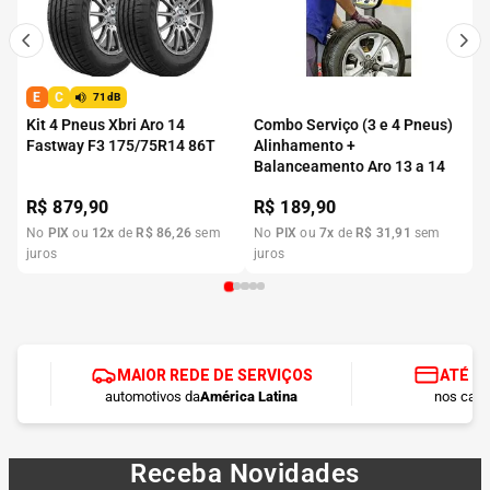
E
C
71dB
Kit 4 Pneus Xbri Aro 14
Combo Serviço (3 e 4 Pneus)
Fastway F3 175/75R14 86T
Alinhamento +
Balanceamento Aro 13 a 14
R$
879,90
R$
189,90
No
PIX
ou
12
x
de
R$
86
,
26
sem
No
PIX
ou
7
x
de
R$
31
,
91
sem
juros
juros
MAIOR REDE DE SERVIÇOS
ATÉ 1
automotivos da
América Latina
nos cart
Receba Novidades