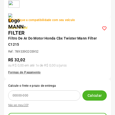
5
º
Kit 4 Pneu Xbri Aro 13
Verifique a compatibilidade com seu veículo
6
º
175 70r14
Clique e veja!
7
º
Filtro De Ar Do Motor Honda Cbx Twister Mann Filter
185 65r15
C1215
Ref
:
7893390203952
8
º
185 60r15
R$
32,02
ou
R$ 0,00
em até
1
x de
R$ 0,00
s/juros
9
º
195 55r15
Formas de Pagamento
10
º
Pneu
Calcule o frete e prazo de entrega
Calcular
Não sei meu CEP