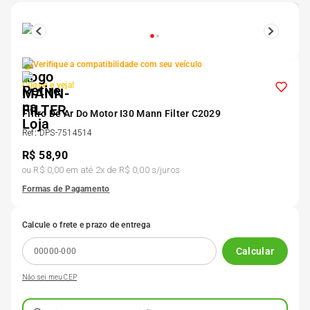
5
º
Kit 4 Pneu Xbri Aro 13
6
º
175 70r14
Verifique a compatibilidade com seu veículo
Clique e veja!
7
º
185 65r15
Filtro De Ar Do Motor I30 Mann Filter C2029
Ref
:
DPS-7514514
8
º
185 60r15
R$
58,90
ou
R$ 0,00
em até
2
x de
R$ 0,00
s/juros
9
º
205 55r16
Formas de Pagamento
Calcule o frete e prazo de entrega
10
º
Pneu
Calcular
Não sei meu CEP