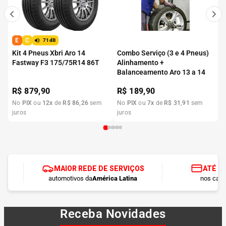
E
C
71dB
Kit 4 Pneus Xbri Aro 14
Combo Serviço (3 e 4 Pneus)
Fastway F3 175/75R14 86T
Alinhamento +
Balanceamento Aro 13 a 14
R$
879,90
R$
189,90
No
PIX
ou
12
x
de
R$
86
,
26
sem
No
PIX
ou
7
x
de
R$
31
,
91
sem
juros
juros
MAIOR REDE DE SERVIÇOS
ATÉ 1
automotivos da
América Latina
nos cart
Receba Novidades