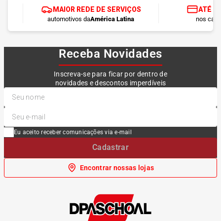
MAIOR REDE DE SERVIÇOS
ATÉ 1
automotivos da
América Latina
nos cart
Receba Novidades
Inscreva-se para ficar por dentro de
novidades e descontos imperdíveis
Eu aceito receber comunicações via e-mail
Cadastrar
Encontrar nossas lojas