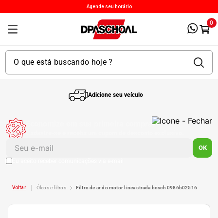
Agende seu horário
0
Adicione seu veículo
1
º
Kit 4 Pneu
Economize em sua primeira compra!
Cadastre-se e receba um cupom de desconto exclusivo.
2
º
Kit Pneu
OK
Eu aceito receber comunicações via e-mail
3
º
Bproauto
óleos e filtros
filtro de ar do motor linea strada bosch 0986b02516
4
º
175 65r14