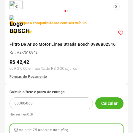
5
º
Kit 4 Pneu Xbri Aro 13
Verifique a compatibilidade com seu veículo
6
º
175 70r14
Clique e veja!
7
º
Filtro De Ar Do Motor Linea Strada Bosch 0986B02516
185 65r15
Ref
:
AZ-7510942
R$
42,42
8
º
185 60r15
ou
R$ 0,00
em até
1
x de
R$ 0,00
s/juros
Formas de Pagamento
9
º
205 55r16
Calcule o frete e prazo de entrega
10
º
Pneu
Calcular
Não sei meu CEP
Mais de 75 anos de tradição;