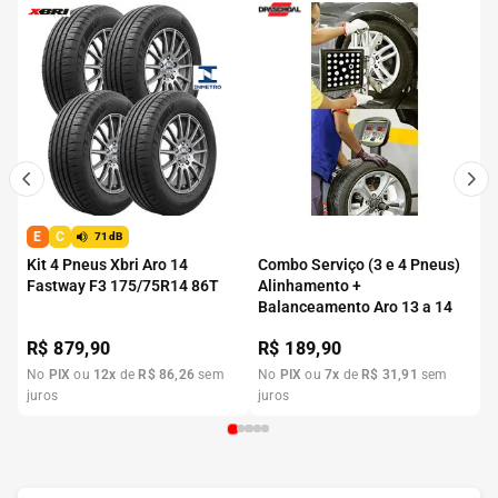
E
C
71dB
Kit 4 Pneus Xbri Aro 14
Combo Serviço (3 e 4 Pneus)
Fastway F3 175/75R14 86T
Alinhamento +
Balanceamento Aro 13 a 14
R$
879,90
R$
189,90
No
PIX
ou
12
x
de
R$
86
,
26
sem
No
PIX
ou
7
x
de
R$
31
,
91
sem
juros
juros