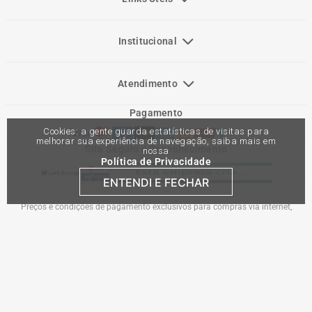
Institucional
Atendimento
Pagamento
Cookies: a gente guarda estatísticas de visitas para
melhorar sua experiência de navegação, saiba mais em
Site Seguro e Reconhecimento
nossa
Política de Privacidade
ENTENDI E FECHAR
Preços e condições de pagamento exclusivos para compras via internet,
podendo variar nas lojas físicas. Ofertas válidas na compra de até 10 peças de
cada produto por cliente, até o término dos nossos estoques para internet. Caso
os produtos apresentem divergências de valores, o preço válido é o do carrinho
de compras. Vendas sujeitas a análise e confirmação de dados.
Comercial Automotiva S.A. CNPJ: 45.987.005/0001-98
Av Anton Von Zuben 2155, CEP 13.051-900, Campinas-SP​