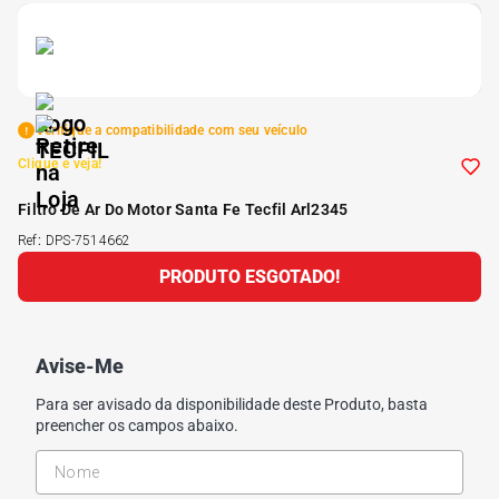
5
º
Kit 4 Pneu Xbri Aro 13
6
º
175 70r14
Verifique a compatibilidade com seu veículo
Clique e veja!
7
º
185 65r15
Filtro De Ar Do Motor Santa Fe Tecfil Arl2345
8
º
185 60r15
Ref
:
DPS-7514662
PRODUTO ESGOTADO!
9
º
195 55r15
Avise-Me
10
º
Pneu
Para ser avisado da disponibilidade deste Produto, basta
preencher os campos abaixo.