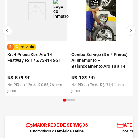
E
C
71dB
Kit 4 Pneus Xbri Aro 14
Combo Serviço (3 e 4 Pneus)
Fastway F3 175/75R14 86T
Alinhamento +
Balanceamento Aro 13 a 14
R$
879,90
R$
189,90
No
PIX
ou
12
x
de
R$
86
,
26
sem
No
PIX
ou
7
x
de
R$
31
,
91
sem
juros
juros
MAIOR REDE DE SERVIÇOS
ATÉ 1
automotivos da
América Latina
nos cart