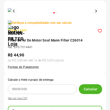
5
º
175 70r14
6
º
185 65r15
Verifique a compatibilidade com seu veículo
Clique e veja!
7
º
185 60r15
Filtro De Ar Do Motor Soul Mann Filter C26014
Ref
:
DPS-7514441
8
º
205 55r16
R$
44,90
ou
R$ 0,00
em até
1
x de
R$ 0,00
s/juros
9
º
Pneu
Formas de Pagamento
Calcule o frete e prazo de entrega
10
º
175 65 14
Calcular
Não sei meu CEP