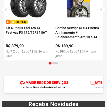
E
C
71dB
Kit 4 Pneus Xbri Aro 14
Combo Serviço (3 e 4 Pneus)
Fastway F3 175/75R14 86T
Alinhamento +
Balanceamento Aro 13 a 14
R$
879,90
R$
189,90
No
PIX
ou
12
x
de
R$
86
,
26
sem
No
PIX
ou
7
x
de
R$
31
,
91
sem
juros
juros
MAIOR REDE DE SERVIÇOS
ATÉ 1
automotivos da
América Latina
nos cart
Receba Novidades