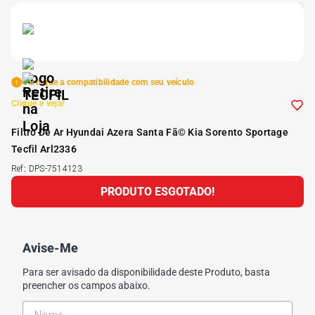
5
º
185 60r15
6
º
205 55r16
Verifique a compatibilidade com seu veículo
Clique e veja!
7
º
Pneu
Filtro De Ar Hyundai Azera Santa Fã© Kia Sorento Sportage
8
º
195 55r15
Tecfil Arl2336
Ref
:
DPS-7514123
9
º
PRODUTO ESGOTADO!
175 65 14
10
º
175 70r13
Avise-Me
Para ser avisado da disponibilidade deste Produto, basta
preencher os campos abaixo.