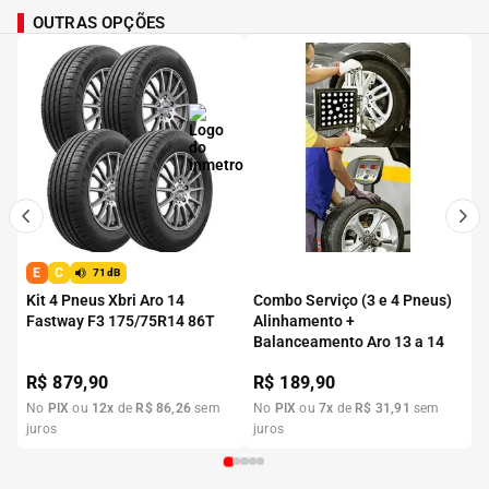
OUTRAS OPÇÕES
E
C
71dB
Kit 4 Pneus Xbri Aro 14
Combo Serviço (3 e 4 Pneus)
Fastway F3 175/75R14 86T
Alinhamento +
Balanceamento Aro 13 a 14
R$
879,90
R$
189,90
No
PIX
ou
12
x
de
R$
86
,
26
sem
No
PIX
ou
7
x
de
R$
31
,
91
sem
juros
juros