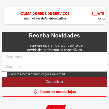
MAIOR REDE DE SERVIÇOS
ATÉ 1
automotivos da
América Latina
nos cart
Receba Novidades
Inscreva-se para ficar por dentro de
novidades e descontos imperdíveis
Eu aceito receber comunicações via e-mail
Cadastrar
Encontrar nossas lojas