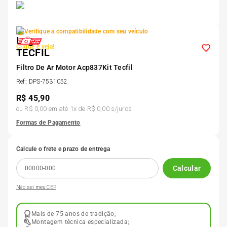
5
º
Kit 4 Pneu Xbri Aro 13
Verifique a compatibilidade com seu veículo
6
º
175 70r14
Clique e veja!
Filtro De Ar Motor Acp837Kit Tecfil
7
º
185 65r15
Ref
:
DPS-7531052
R$
45,90
8
º
185 60r15
ou
R$ 0,00
em até
1
x de
R$ 0,00
s/juros
Formas de Pagamento
9
º
205 55r16
Calcule o frete e prazo de entrega
10
º
Pneu
Calcular
Não sei meu CEP
Mais de 75 anos de tradição;
Montagem técnica especializada;