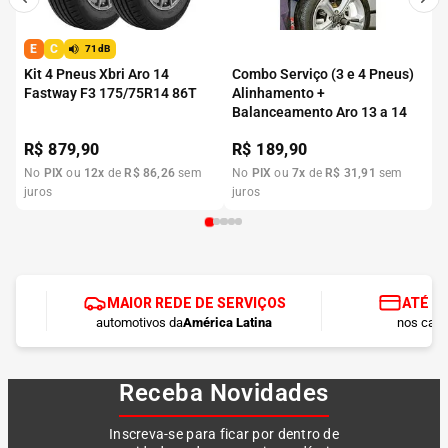
E
C
71dB
Kit 4 Pneus Xbri Aro 14
Combo Serviço (3 e 4 Pneus)
Fastway F3 175/75R14 86T
Alinhamento +
Balanceamento Aro 13 a 14
R$
879,90
R$
189,90
No
PIX
ou
12
x
de
R$
86
,
26
sem
No
PIX
ou
7
x
de
R$
31
,
91
sem
juros
juros
MAIOR REDE DE SERVIÇOS
ATÉ 1
automotivos da
América Latina
nos cart
Receba Novidades
Inscreva-se para ficar por dentro de