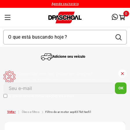
Agende seu horário
0
Adicione seu veículo
1
º
Kit 4 Pneu
Economize em sua primeira compra!
Cadastre-se e receba um cupom de desconto exclusivo.
2
º
Kit Pneu
OK
Eu aceito receber comunicações via e-mail
3
º
Bproauto
óleos e filtros
filtro de ar motor acp837kit tecfil
4
º
175 65r14