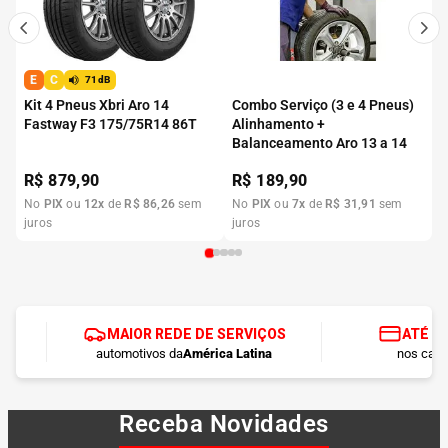
E
C
71dB
Kit 4 Pneus Xbri Aro 14
Combo Serviço (3 e 4 Pneus)
Fastway F3 175/75R14 86T
Alinhamento +
Balanceamento Aro 13 a 14
R$
879,90
R$
189,90
No
PIX
ou
12
x
de
R$
86
,
26
sem
No
PIX
ou
7
x
de
R$
31
,
91
sem
juros
juros
MAIOR REDE DE SERVIÇOS
ATÉ 1
automotivos da
América Latina
nos cart
Receba Novidades