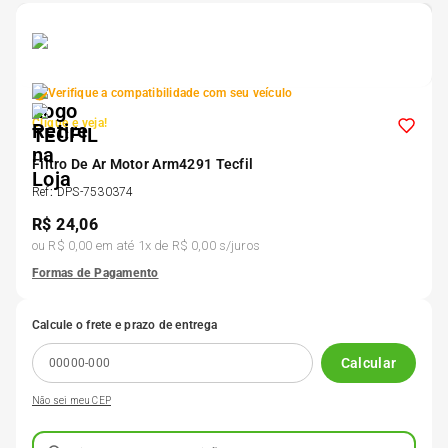
5
º
175 70r14
6
º
185 65r15
Verifique a compatibilidade com seu veículo
Clique e veja!
7
º
185 60r15
Filtro De Ar Motor Arm4291 Tecfil
Ref
:
DPS-7530374
8
º
205 55r16
R$
24,06
ou
R$ 0,00
em até
1
x de
R$ 0,00
s/juros
9
º
Pneu
Formas de Pagamento
Calcule o frete e prazo de entrega
10
º
175 65 14
Calcular
Não sei meu CEP