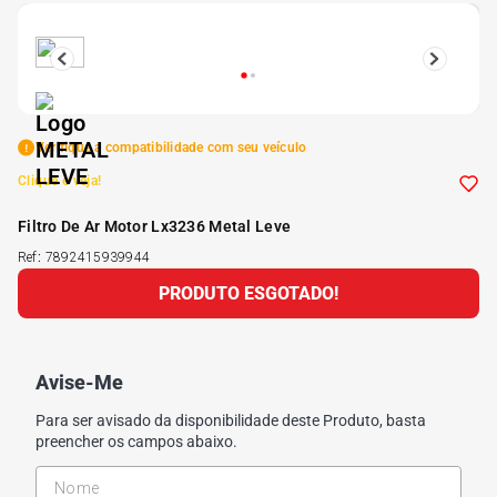
5
º
Kit 4 Pneu Xbri Aro 13
6
º
175 70r14
Verifique a compatibilidade com seu veículo
7
º
185 65r15
Clique e veja!
Filtro De Ar Motor Lx3236 Metal Leve
8
º
185 60r15
Ref
:
7892415939944
PRODUTO ESGOTADO!
9
º
205 55r16
10
º
Pneu
Avise-Me
Para ser avisado da disponibilidade deste Produto, basta
preencher os campos abaixo.