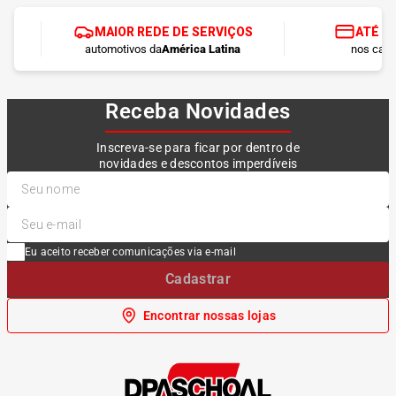
MAIOR REDE DE SERVIÇOS
ATÉ 1
automotivos da
América Latina
nos cart
Receba Novidades
Inscreva-se para ficar por dentro de
novidades e descontos imperdíveis
Eu aceito receber comunicações via e-mail
Cadastrar
Encontrar nossas lojas