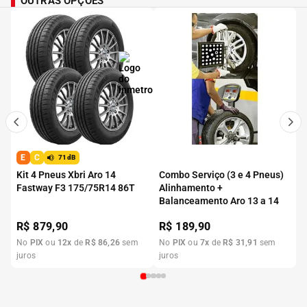
OUTRAS OPÇÕES
E
C
71dB
Kit 4 Pneus Xbri Aro 14
Combo Serviço (3 e 4 Pneus)
Fastway F3 175/75R14 86T
Alinhamento +
Balanceamento Aro 13 a 14
R$
879,90
R$
189,90
No
PIX
ou
12
x
de
R$
86
,
26
sem
No
PIX
ou
7
x
de
R$
31
,
91
sem
juros
juros