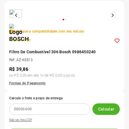
5
º
185 60r15
6
º
205 55r16
Verifique a compatibilidade com seu veículo
Clique e veja!
7
º
Pneu
Filtro De Combustivel 306 Bosch 0986450240
8
º
Ref
:
AZ-63313
195 55r15
R$
39,86
ou
R$ 0,00
em até
1
x de
R$ 0,00
s/juros
9
º
175 65 14
Formas de Pagamento
10
º
175 70r13
Calcule o frete e prazo de entrega
Calcular
Não sei meu CEP