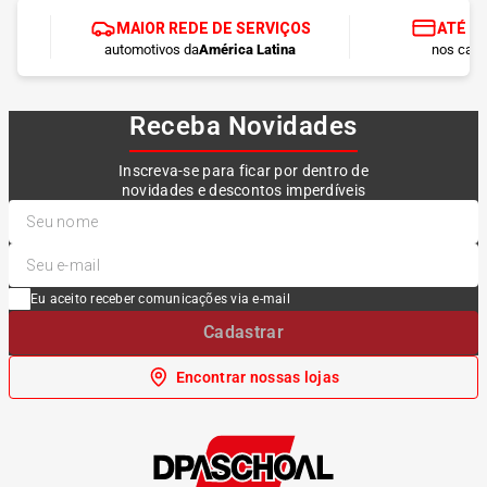
MAIOR REDE DE SERVIÇOS
ATÉ 1
automotivos da
América Latina
nos cart
Receba Novidades
Inscreva-se para ficar por dentro de
novidades e descontos imperdíveis
Eu aceito receber comunicações via e-mail
Cadastrar
Encontrar nossas lojas