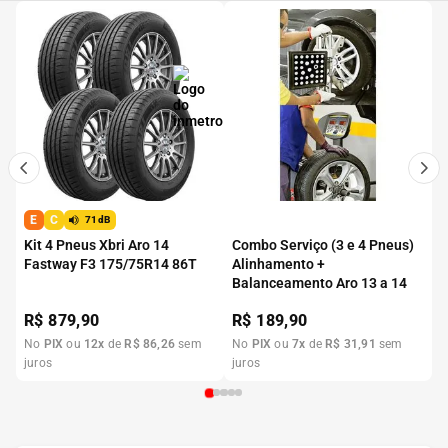
E
C
71dB
Kit 4 Pneus Xbri Aro 14
Combo Serviço (3 e 4 Pneus)
Fastway F3 175/75R14 86T
Alinhamento +
Balanceamento Aro 13 a 14
R$
879,90
R$
189,90
No
PIX
ou
12
x
de
R$
86
,
26
sem
No
PIX
ou
7
x
de
R$
31
,
91
sem
juros
juros