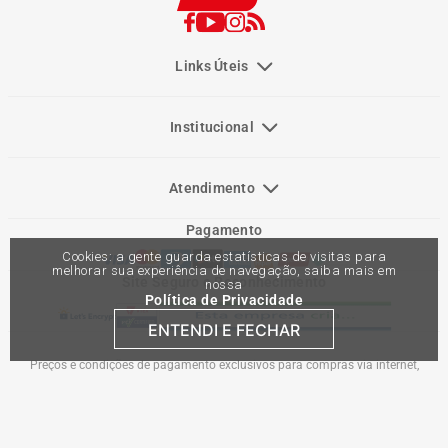
Links Úteis
Institucional
Atendimento
Pagamento
Cookies: a gente guarda estatísticas de visitas para
melhorar sua experiência de navegação, saiba mais em
Site Seguro e Reconhecimento
nossa
Política de Privacidade
ENTENDI E FECHAR
Preços e condições de pagamento exclusivos para compras via internet,
podendo variar nas lojas físicas. Ofertas válidas na compra de até 10 peças de
cada produto por cliente, até o término dos nossos estoques para internet. Caso
os produtos apresentem divergências de valores, o preço válido é o do carrinho
de compras. Vendas sujeitas a análise e confirmação de dados.