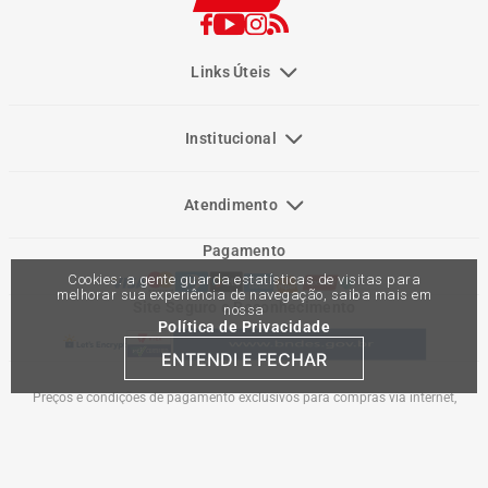
Links Úteis
Institucional
Atendimento
Pagamento
Cookies: a gente guarda estatísticas de visitas para
melhorar sua experiência de navegação, saiba mais em
Site Seguro e Reconhecimento
nossa
Política de Privacidade
ENTENDI E FECHAR
Preços e condições de pagamento exclusivos para compras via internet,
podendo variar nas lojas físicas. Ofertas válidas na compra de até 10 peças de
cada produto por cliente, até o término dos nossos estoques para internet. Caso
os produtos apresentem divergências de valores, o preço válido é o do carrinho
de compras. Vendas sujeitas a análise e confirmação de dados.