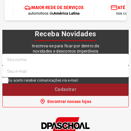
MAIOR REDE DE SERVIÇOS
ATÉ 1
automotivos da
América Latina
nos cart
Receba Novidades
Inscreva-se para ficar por dentro de
novidades e descontos imperdíveis
Eu aceito receber comunicações via e-mail
Cadastrar
Encontrar nossas lojas