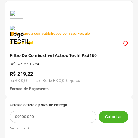
5
º
Kit 4 Pneu Xbri Aro 13
6
º
175 70r14
Verifique a compatibilidade com seu veículo
Clique e veja!
7
º
185 65r15
Filtro De Combustivel Actros Tecfil Psd160
8
º
Ref
:
AZ-6310264
185 60r15
R$
219,22
ou
R$ 0,00
em até
8
x de
R$ 0,00
s/juros
9
º
195 55r15
Formas de Pagamento
10
º
Pneu
Calcule o frete e prazo de entrega
Calcular
Não sei meu CEP