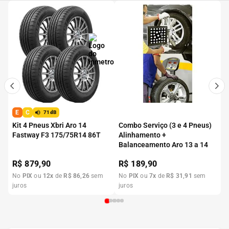
E
C
71dB
Kit 4 Pneus Xbri Aro 14
Combo Serviço (3 e 4 Pneus)
Fastway F3 175/75R14 86T
Alinhamento +
Balanceamento Aro 13 a 14
R$
879,90
R$
189,90
No
PIX
ou
12
x
de
R$
86
,
26
sem
No
PIX
ou
7
x
de
R$
31
,
91
sem
juros
juros