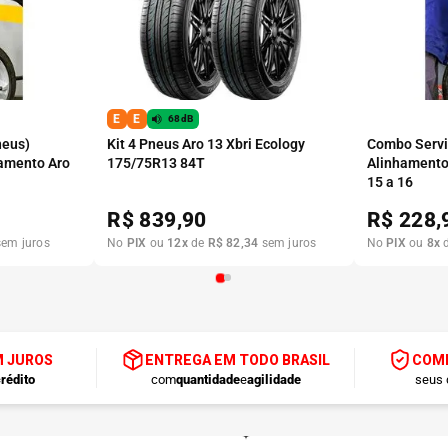
E
E
68dB
neus)
Kit 4 Pneus Aro 13 Xbri Ecology
Combo Serviç
amento Aro
175/75R13 84T
Alinhamento
15 a 16
R$
839,90
R$
228,
em juros
No
PIX
ou
12
x
de
R$
82
,
34
sem juros
No
PIX
ou
8
x
M JUROS
ENTREGA EM TODO BRASIL
COMP
rédito
com
quantidade
e
agilidade
seus 