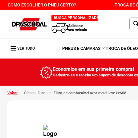
COMO ESCOLHER O PNEU CERTO?
TROCA DE 
BUSCA PERSONALIZADA
Adicione
seu veículo
PNEUS E CÂMARAS
TROCA DE ÓLE
VER TUDO
Economize em sua primeira compra!
Cadastre-se e receba um cupom de desconto ex
óleos e filtros
filtro de combustivel axor metal leve kc608