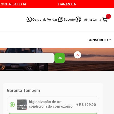
CONTRE A LOJA
GARANTIA
0
Central de Vendas
Suporte
CONSÓRCIO
OK
Garanta Também
higienização de ar-
+
R$ 199,90
condicionado com ozônio