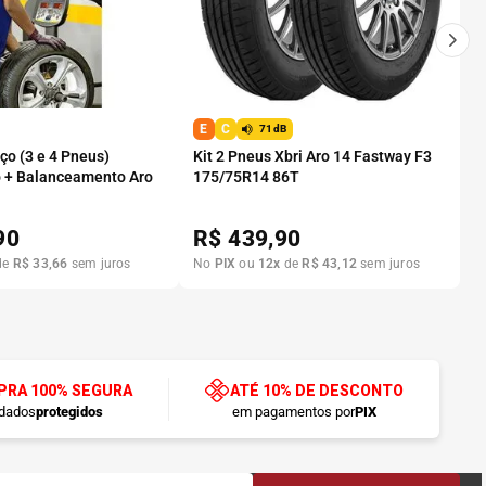
E
C
71dB
o (3 e 4 Pneus)
Kit 2 Pneus Xbri Aro 14 Fastway F3
 + Balanceamento Aro
175/75R14 86T
90
R$
439,90
de
R$
33
,
66
sem juros
No
PIX
ou
12
x
de
R$
43
,
12
sem juros
RA 100% SEGURA
ATÉ 10% DE DESCONTO
dados
protegidos
em pagamentos por
PIX