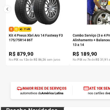
E
C
71dB
Kit 4 Pneus Xbri Aro 14 Fastway F3
Combo Serviço (3 e 4 P
175/75R14 86T
Alinhamento + Balance
13 a 14
R$
879,90
R$
189,90
No
PIX
ou
12
x
de
R$
86
,
26
sem juros
No
PIX
ou
7
x
de
R$
31
,
91
s
MAIOR REDE DE SERVIÇOS
ATÉ 10X SE
automotivos da
América Latina
nos cartões de
c