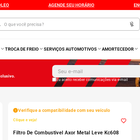
ÓLEO
AGENDE SEU HORÁRIO
EN
O
TROCA DE FREIO
SERVIÇOS AUTOMOTIVOS
AMORTECEDOR
1
º
Kit 4 Pneu
clusivo.
2
º
Kit Pneu
Eu aceito receber comunicações via e-mail
3
º
Bproauto
Verifique a compatibilidade com seu veículo
4
º
175 65r14
Clique e veja!
Filtro De Combustivel Axor Metal Leve Kc608
5
º
Kit 4 Pneu Xbri Aro 13