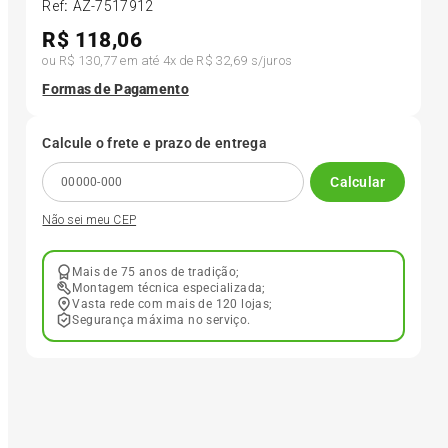
Ref
:
AZ-7517912
R$
118,06
6
º
175 70r14
ou
R$ 130,77
em até
4
x de
R$ 32,69
s/juros
Formas de Pagamento
7
º
185 65r15
Calcule o frete e prazo de entrega
8
º
185 60r15
Calcular
Não sei meu CEP
9
º
195 55r15
Mais de 75 anos de tradição;
10
º
Pneu
Montagem técnica especializada;
Vasta rede com mais de 120 lojas;
Segurança máxima no serviço.