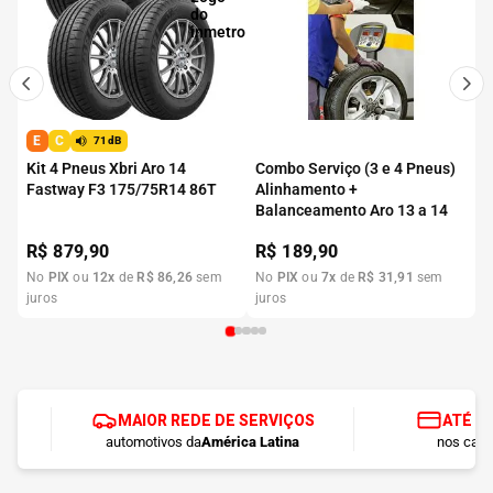
E
C
71dB
Kit 4 Pneus Xbri Aro 14
Combo Serviço (3 e 4 Pneus)
Fastway F3 175/75R14 86T
Alinhamento +
Balanceamento Aro 13 a 14
R$
879,90
R$
189,90
No
PIX
ou
12
x
de
R$
86
,
26
sem
No
PIX
ou
7
x
de
R$
31
,
91
sem
juros
juros
MAIOR REDE DE SERVIÇOS
ATÉ 1
automotivos da
América Latina
nos cart