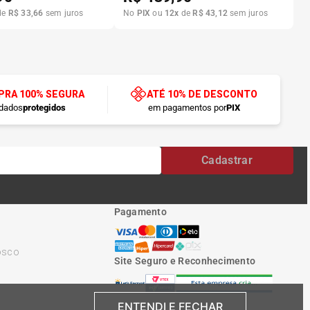
de
R$
33
,
66
sem juros
No
PIX
ou
12
x
de
R$
43
,
12
sem juros
RA 100% SEGURA
ATÉ 10% DE DESCONTO
dados
protegidos
em pagamentos por
PIX
Cadastrar
Pagamento
osco
Site Seguro e Reconhecimento
ENTENDI E FECHAR