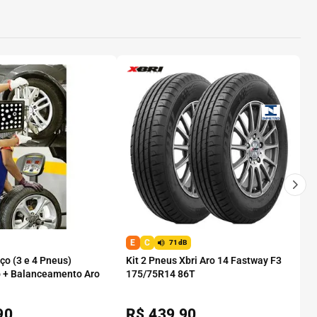
E
C
71dB
o (3 e 4 Pneus)
Kit 2 Pneus Xbri Aro 14 Fastway F3
 + Balanceamento Aro
175/75R14 86T
90
R$
439,90