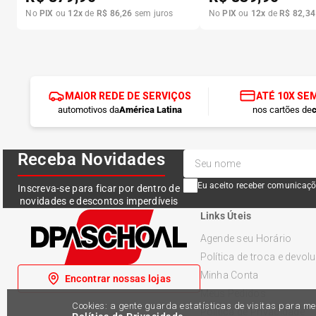
No
PIX
ou
12
x
de
R$
86
,
26
sem juros
No
PIX
ou
12
x
de
R$
82
,
34
MAIOR REDE DE SERVIÇOS
ATÉ 10X SE
automotivos da
América Latina
nos cartões de
c
Receba Novidades
Eu aceito receber comunicaçõ
Inscreva-se para ficar por dentro de
novidades e descontos imperdíveis
Links Úteis
Agende seu Horário
Política de troca e devol
Minha Conta
Encontrar nossas lojas
Meus Pedidos
Cookies: a gente guarda estatísticas de visitas para 
Política de Privacidade