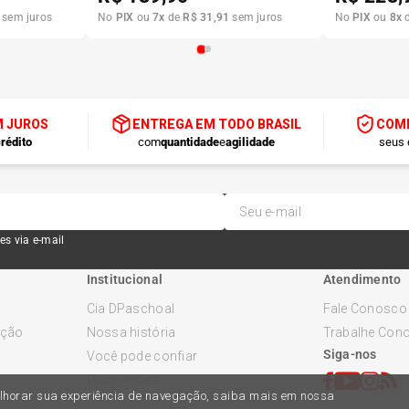
sem juros
No
PIX
ou
7
x
de
R$
31
,
91
sem juros
No
PIX
ou
8
x
M JUROS
ENTREGA EM TODO BRASIL
COMP
rédito
com
quantidade
e
agilidade
seus 
es via e-mail
Institucional
Atendimento
Cia DPaschoal
Fale Conosco
ução
Nossa história
Trabalhe Con
Siga-nos
Você pode confiar
Promoções
melhorar sua experiência de navegação, saiba mais em nossa