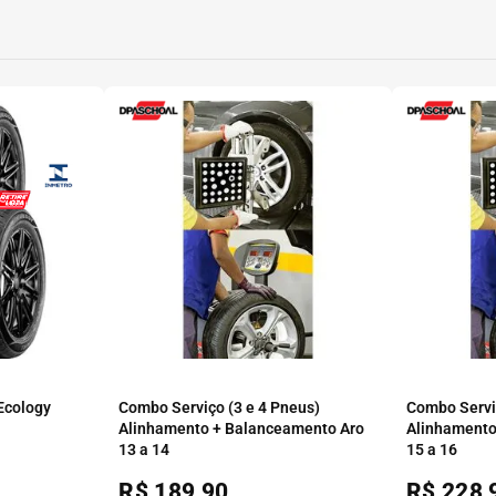
 Ecology
Combo Serviço (3 e 4 Pneus)
Combo Serviç
Alinhamento + Balanceamento Aro
Alinhamento
13 a 14
15 a 16
R$
189,90
R$
228,