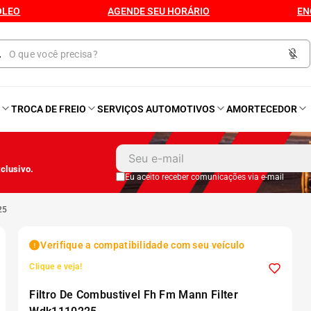
ÓLEO
AGENDE SEU HORÁRIO
EN
O
TROCA DE FREIO
SERVIÇOS AUTOMOTIVOS
AMORTECEDOR
1
º
Kit 4 Pneu
clusivo.
2
º
Kit Pneu
Eu aceito receber comunicações via e-mail
25
3
º
Bproauto
Verifique a compatibilidade com seu veículo
4
º
Kit 4 Pneu Xbri Aro 13
Clique e veja!
Filtro De Combustivel Fh Fm Mann Filter
5
º
175 70r14