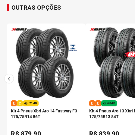
OUTRAS OPÇÕES
E
C
E
E
71dB
68dB
Kit 4 Pneus Xbri Aro 14 Fastway F3
Kit 4 Pneus Aro 13 Xbri
175/75R14 86T
175/75R13 84T
R$
879,90
R$
839,90