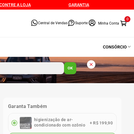
CONTRE A LOJA
GARANTIA
0
Central de Vendas
Suporte
CONSÓRCIO
OK
Garanta Também
higienização de ar-
+
R$ 199,90
condicionado com ozônio