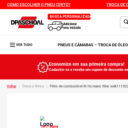
COMO ESCOLHER O PNEU CERTO?
TROCA DE 
BUSCA PERSONALIZADA
Adicione
seu veículo
PNEUS E CÂMARAS
TROCA DE ÓLE
VER TUDO
Economize em sua primeira compra!
Cadastre-se e receba um cupom de desconto ex
óleos e filtros
filtro de combustivel fh fm mann filter wdk11102