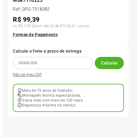
Wdk1110225
Ref
:
DPS-7518382
6
º
185 65r15
R$
99,39
ou
R$ 109,24
em até
3
x de
R$ 36,41
s/juros
7
º
185 60r15
Formas de Pagamento
8
º
205 55r16
Calcule o frete e prazo de entrega
Calcular
9
º
Pneu
Não sei meu CEP
10
º
175 65 14
Mais de 75 anos de tradição;
Montagem técnica especializada;
Vasta rede com mais de 120 lojas;
Segurança máxima no serviço.