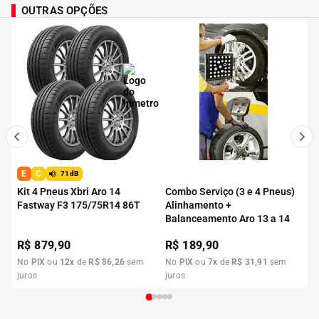
OUTRAS OPÇÕES
E
C
71dB
Kit 4 Pneus Xbri Aro 14
Combo Serviço (3 e 4 Pneus)
Fastway F3 175/75R14 86T
Alinhamento +
Balanceamento Aro 13 a 14
R$
879,90
R$
189,90
No
PIX
ou
12
x
de
R$
86
,
26
sem
No
PIX
ou
7
x
de
R$
31
,
91
sem
juros
juros