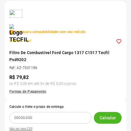
5
º
Kit 4 Pneu Xbri Aro 13
6
º
175 70r14
Verifique a compatibilidade com seu veículo
Clique e veja!
7
º
185 65r15
Filtro De Combustivel Ford Cargo 1317 C1517 Tecfil
Psd9202
8
º
185 60r15
Ref
:
AZ-7501196
R$
79,82
9
º
205 55r16
ou
R$ 0,00
em até
3
x de
R$ 0,00
s/juros
Formas de Pagamento
10
º
Pneu
Calcule o frete e prazo de entrega
Calcular
Não sei meu CEP