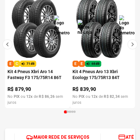
E
C
E
E
71dB
68dB
Kit 4 Pneus Xbri Aro 14
Kit 4 Pneus Aro 13 Xbri
Fastway F3 175/75R14 86T
Ecology 175/75R13 84T
R$
879,90
R$
839,90
No
PIX
ou
12
x
de
R$
86
,
26
sem
No
PIX
ou
12
x
de
R$
82
,
34
sem
juros
juros
MAIOR REDE DE SERVIÇOS
ATÉ 1