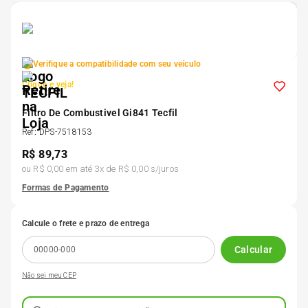
5
º
175 70r14
6
º
185 65r15
Verifique a compatibilidade com seu veículo
Clique e veja!
7
º
185 60r15
Filtro De Combustivel Gi841 Tecfil
Ref
:
DPS-7518153
8
º
205 55r16
R$
89,73
ou
R$ 0,00
em até
3
x de
R$ 0,00
s/juros
9
º
Pneu
Formas de Pagamento
Calcule o frete e prazo de entrega
10
º
175 65 14
Calcular
Não sei meu CEP