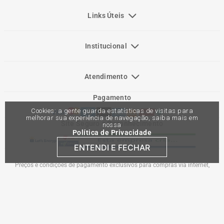
Links Úteis
Institucional
Atendimento
Pagamento
Cookies: a gente guarda estatísticas de visitas para
melhorar sua experiência de navegação, saiba mais em
Site Seguro e Reconhecimento
nossa
Política de Privacidade
ENTENDI E FECHAR
Preços e condições de pagamento exclusivos para compras via internet,
podendo variar nas lojas físicas. Ofertas válidas na compra de até 10 peças de
cada produto por cliente, até o término dos nossos estoques para internet. Caso
os produtos apresentem divergências de valores, o preço válido é o do carrinho
de compras. Vendas sujeitas a análise e confirmação de dados.
Comercial Automotiva S.A. CNPJ: 45.987.005/0001-98
Av Anton Von Zuben 2155, CEP 13.051-900, Campinas-SP​