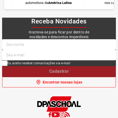
automotivos da
América Latina
nos cart
Receba Novidades
Inscreva-se para ficar por dentro de
novidades e descontos imperdíveis
Eu aceito receber comunicações via e-mail
Cadastrar
Encontrar nossas lojas