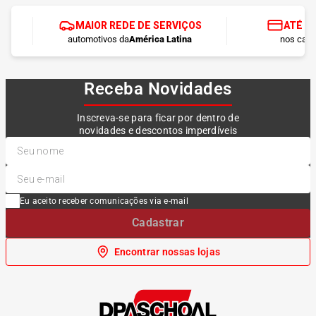
MAIOR REDE DE SERVIÇOS
ATÉ 1
automotivos da
América Latina
nos cart
Receba Novidades
Inscreva-se para ficar por dentro de
novidades e descontos imperdíveis
Eu aceito receber comunicações via e-mail
Cadastrar
Encontrar nossas lojas