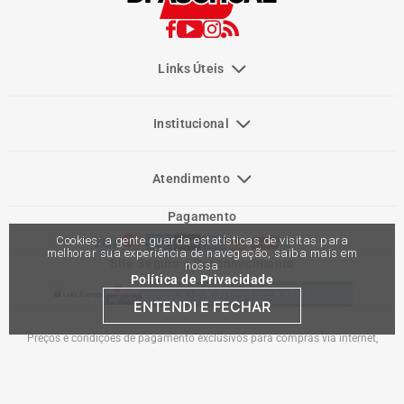
Links Úteis
Institucional
Atendimento
Pagamento
Cookies: a gente guarda estatísticas de visitas para
melhorar sua experiência de navegação, saiba mais em
Site Seguro e Reconhecimento
nossa
Política de Privacidade
ENTENDI E FECHAR
Preços e condições de pagamento exclusivos para compras via internet,
podendo variar nas lojas físicas. Ofertas válidas na compra de até 10 peças de
cada produto por cliente, até o término dos nossos estoques para internet. Caso
os produtos apresentem divergências de valores, o preço válido é o do carrinho
de compras. Vendas sujeitas a análise e confirmação de dados.