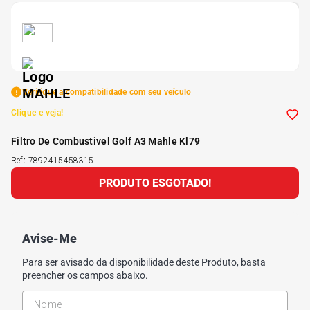
5
º
Kit 4 Pneu Xbri Aro 13
6
º
175 70r14
Verifique a compatibilidade com seu veículo
7
º
185 65r15
Clique e veja!
Filtro De Combustivel Golf A3 Mahle Kl79
8
º
185 60r15
Ref
:
7892415458315
PRODUTO ESGOTADO!
9
º
195 55r15
10
º
Pneu
Avise-Me
Para ser avisado da disponibilidade deste Produto, basta
preencher os campos abaixo.