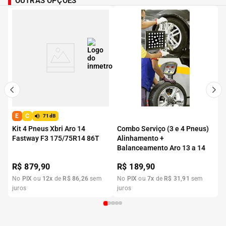
OUTRAS OPÇÕES
E
C
71dB
Kit 4 Pneus Xbri Aro 14
Combo Serviço (3 e 4 Pneus)
Fastway F3 175/75R14 86T
Alinhamento +
Balanceamento Aro 13 a 14
R$
879,90
R$
189,90
No
PIX
ou
12
x
de
R$
86
,
26
sem
No
PIX
ou
7
x
de
R$
31
,
91
sem
juros
juros