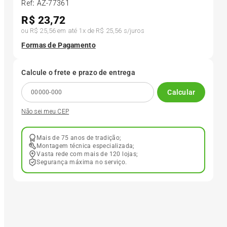
Ref
:
AZ-77361
R$
23,72
6
º
205 55r16
ou
R$ 25,56
em até
1
x de
R$ 25,56
s/juros
Formas de Pagamento
7
º
Pneu
Calcule o frete e prazo de entrega
8
º
195 55r15
Calcular
Não sei meu CEP
9
º
175 65 14
Mais de 75 anos de tradição;
10
º
175 70r13
Montagem técnica especializada;
Vasta rede com mais de 120 lojas;
Segurança máxima no serviço.