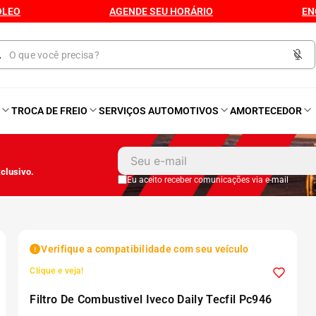
ÓLEO
AGENDE SEU HORÁRIO
EN
O
TROCA DE FREIO
SERVIÇOS AUTOMOTIVOS
AMORTECEDOR
1
º
Kit 4 Pneu
clusivo.
2
º
Bproauto
Eu aceito receber comunicações via e-mail
3
º
Kit 4 Pneu Xbri Aro 13
Verifique a compatibilidade com seu veículo
4
º
175 70r14
Clique e veja!
Filtro De Combustivel Iveco Daily Tecfil Pc946
5
º
185 60r15