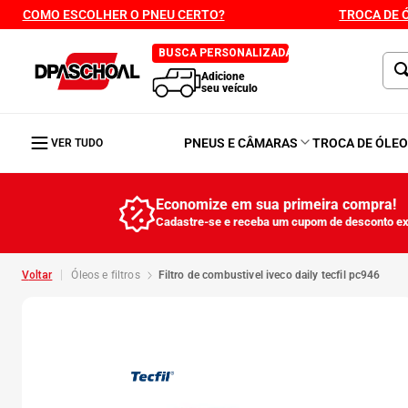
COMO ESCOLHER O PNEU CERTO?
TROCA DE 
BUSCA PERSONALIZADA
Adicione
seu veículo
PNEUS E CÂMARAS
TROCA DE ÓLE
VER TUDO
Economize em sua primeira compra!
Cadastre-se e receba um cupom de desconto ex
óleos e filtros
filtro de combustivel iveco daily tecfil pc946