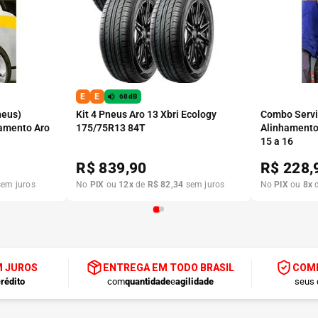
E
E
68dB
neus)
Kit 4 Pneus Aro 13 Xbri Ecology
Combo Serviç
amento Aro
175/75R13 84T
Alinhamento
15 a 16
R$
839,90
R$
228,
em juros
No
PIX
ou
12
x
de
R$
82
,
34
sem juros
No
PIX
ou
8
x
M JUROS
ENTREGA EM TODO BRASIL
COMP
rédito
com
quantidade
e
agilidade
seus 