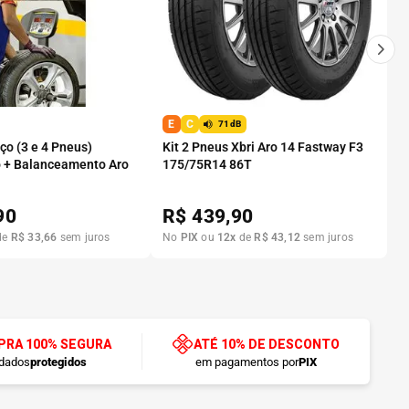
E
C
71dB
o (3 e 4 Pneus)
Kit 2 Pneus Xbri Aro 14 Fastway F3
 + Balanceamento Aro
175/75R14 86T
90
R$
439,90
de
R$
33
,
66
sem juros
No
PIX
ou
12
x
de
R$
43
,
12
sem juros
RA 100% SEGURA
ATÉ 10% DE DESCONTO
dados
protegidos
em pagamentos por
PIX