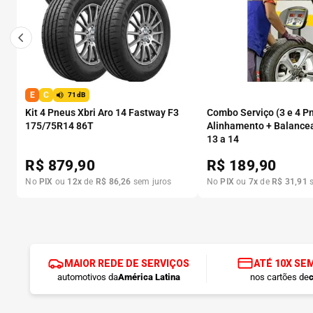
E
C
71dB
Kit 4 Pneus Xbri Aro 14 Fastway F3
Combo Serviço (3 e 4 P
175/75R14 86T
Alinhamento + Balance
13 a 14
R$
879,90
R$
189,90
No
PIX
ou
12
x
de
R$
86
,
26
sem juros
No
PIX
ou
7
x
de
R$
31
,
91
s
MAIOR REDE DE SERVIÇOS
ATÉ 10X SE
automotivos da
América Latina
nos cartões de
c