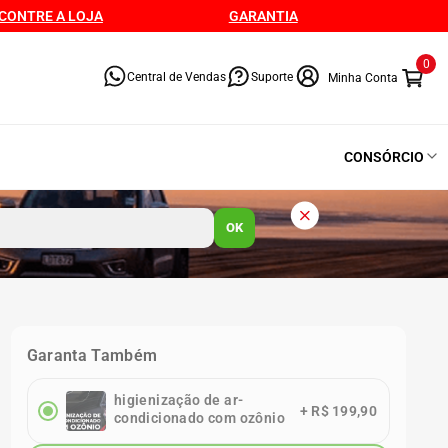
CONTRE A LOJA
GARANTIA
0
Central de Vendas
Suporte
CONSÓRCIO
OK
Garanta Também
higienização de ar-
+
R$ 199,90
condicionado com ozônio