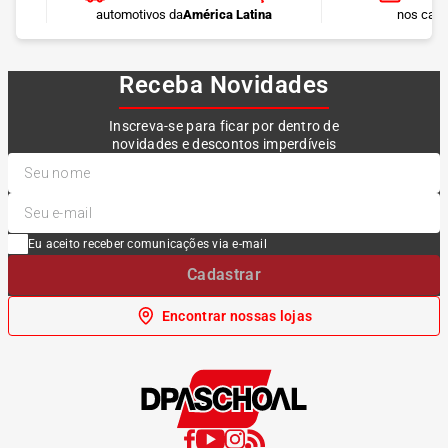
automotivos da
América Latina
nos cart
Receba Novidades
Inscreva-se para ficar por dentro de
novidades e descontos imperdíveis
Eu aceito receber comunicações via e-mail
Cadastrar
Encontrar nossas lojas