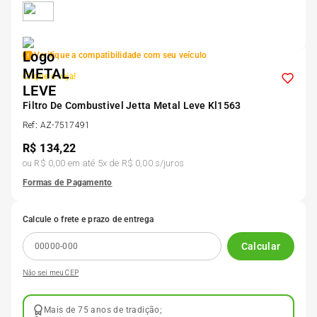
5
º
185 60r15
Verifique a compatibilidade com seu veículo
6
º
205 55r16
Clique e veja!
7
º
Filtro De Combustivel Jetta Metal Leve Kl1563
Pneu
Ref
:
AZ-7517491
R$
134,22
8
º
195 55r15
ou
R$ 0,00
em até
5
x de
R$ 0,00
s/juros
Formas de Pagamento
9
º
175 65 14
Calcule o frete e prazo de entrega
10
º
175 70r13
Calcular
Não sei meu CEP
Mais de 75 anos de tradição;