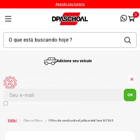
Agende seu horário
0
Adicione seu veículo
1
º
Kit 4 Pneu
Economize em sua primeira compra!
Cadastre-se e receba um cupom de desconto exclusivo.
2
º
Bproauto
OK
Eu aceito receber comunicações via e-mail
3
º
Kit 4 Pneu Xbri Aro 13
óleos e filtros
filtro de combustivel jetta metal leve kl1563
4
º
175 70r14