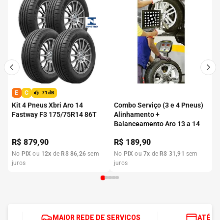
E
C
71dB
Kit 4 Pneus Xbri Aro 14
Combo Serviço (3 e 4 Pneus)
Fastway F3 175/75R14 86T
Alinhamento +
Balanceamento Aro 13 a 14
R$
879,90
R$
189,90
No
PIX
ou
12
x
de
R$
86
,
26
sem
No
PIX
ou
7
x
de
R$
31
,
91
sem
juros
juros
MAIOR REDE DE SERVIÇOS
ATÉ 1