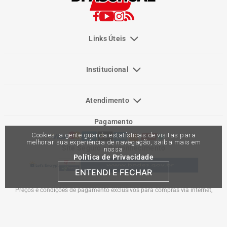
Links Úteis
Institucional
Atendimento
Pagamento
Cookies: a gente guarda estatísticas de visitas para
melhorar sua experiência de navegação, saiba mais em
Site Seguro e Reconhecimento
nossa
Política de Privacidade
ENTENDI E FECHAR
Preços e condições de pagamento exclusivos para compras via internet,
podendo variar nas lojas físicas. Ofertas válidas na compra de até 10 peças de
cada produto por cliente, até o término dos nossos estoques para internet. Caso
os produtos apresentem divergências de valores, o preço válido é o do carrinho
de compras. Vendas sujeitas a análise e confirmação de dados.