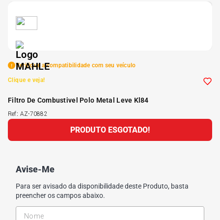
5
º
Kit 4 Pneu Xbri Aro 13
6
º
175 70r14
Verifique a compatibilidade com seu veículo
7
º
185 65r15
Clique e veja!
Filtro De Combustivel Polo Metal Leve Kl84
8
º
185 60r15
Ref
:
AZ-70882
PRODUTO ESGOTADO!
9
º
205 55r16
10
º
Pneu
Avise-Me
Para ser avisado da disponibilidade deste Produto, basta
preencher os campos abaixo.