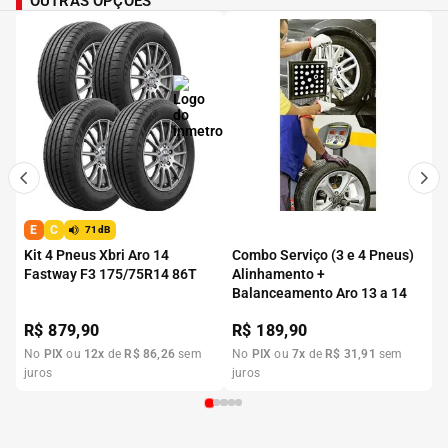
OUTRAS OPÇÕES
E
C
71dB
Kit 4 Pneus Xbri Aro 14
Combo Serviço (3 e 4 Pneus)
Fastway F3 175/75R14 86T
Alinhamento +
Balanceamento Aro 13 a 14
R$
879,90
R$
189,90
No
PIX
ou
12
x
de
R$
86
,
26
sem
No
PIX
ou
7
x
de
R$
31
,
91
sem
juros
juros