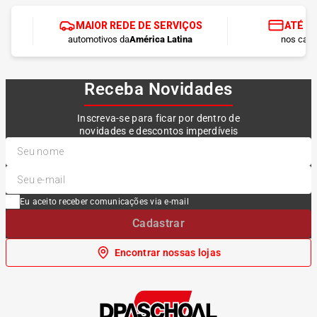
MAIOR REDE DE SERVIÇOS
ATÉ 1
automotivos da
América Latina
nos cart
Receba Novidades
Inscreva-se para ficar por dentro de
novidades e descontos imperdíveis
Eu aceito receber comunicações via e-mail
Cadastrar
Encontrar nossas lojas