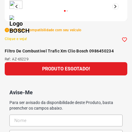
5
º
175 70r14
6
º
185 65r15
Verifique a compatibilidade com seu veículo
Clique e veja!
7
º
185 60r15
Filtro De Combustivel Trafic Xm Clio Bosch 0986450234
Ref
:
AZ-65229
8
º
205 55r16
PRODUTO ESGOTADO!
9
º
Pneu
Avise-Me
10
º
175 65 14
Para ser avisado da disponibilidade deste Produto, basta
preencher os campos abaixo.