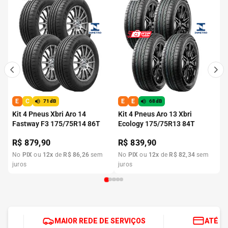
E
C
E
E
71dB
68dB
Kit 4 Pneus Xbri Aro 14
Kit 4 Pneus Aro 13 Xbri
Fastway F3 175/75R14 86T
Ecology 175/75R13 84T
R$
879,90
R$
839,90
No
PIX
ou
12
x
de
R$
86
,
26
sem
No
PIX
ou
12
x
de
R$
82
,
34
sem
juros
juros
MAIOR REDE DE SERVIÇOS
ATÉ 1