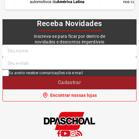
automotivos da
América Latina
nos cart
Receba Novidades
Inscreva-se para ficar por dentro de
novidades e descontos imperdíveis
Eu aceito receber comunicações via e-mail
Cadastrar
Encontrar nossas lojas