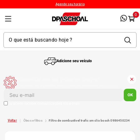
Agende seu horário
0
Adicione seu veículo
1
º
Kit 4 Pneu
Economize em sua primeira compra!
Cadastre-se e receba um cupom de desconto exclusivo.
2
º
Kit Pneu
OK
Eu aceito receber comunicações via e-mail
3
º
Bproauto
óleos e filtros
filtro de combustivel trafic xm clio bosch 0986450234
4
º
Kit 4 Pneu Xbri Aro 13