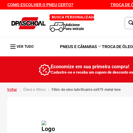
COMO ESCOLHER O PNEU CERTO?
TROCA DE 
BUSCA PERSONALIZADA
Adicione
seu veículo
PNEUS E CÂMARAS
TROCA DE ÓLE
VER TUDO
Economize em sua primeira compra!
Cadastre-se e receba um cupom de desconto ex
óleos e filtros
filtro de oleo lubrificante ox979 metal leve