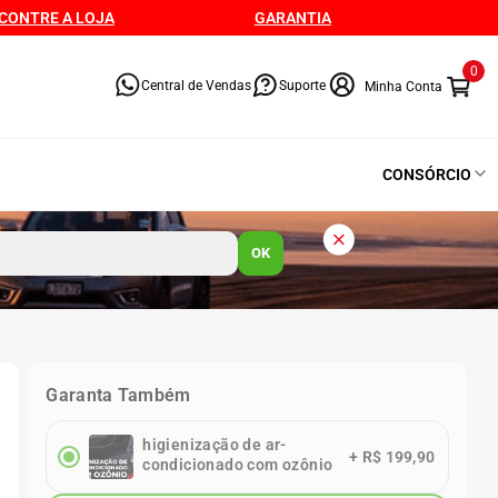
CONTRE A LOJA
GARANTIA
0
Central de Vendas
Suporte
CONSÓRCIO
OK
Garanta Também
higienização de ar-
+
R$ 199,90
condicionado com ozônio