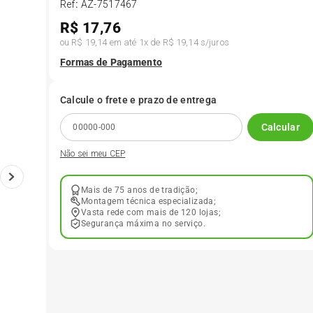
Ref
:
AZ-7517467
R$
17,76
6
º
175 70r14
ou
R$ 19,14
em até
1
x de
R$ 19,14
s/juros
Formas de Pagamento
7
º
185 65r15
Calcule o frete e prazo de entrega
8
º
185 60r15
Calcular
Não sei meu CEP
9
º
205 55r16
Mais de 75 anos de tradição;
10
º
Pneu
Montagem técnica especializada;
Vasta rede com mais de 120 lojas;
Segurança máxima no serviço.