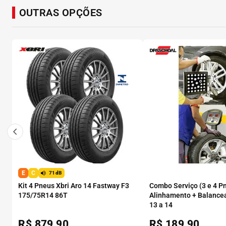
OUTRAS OPÇÕES
E
C
71dB
Kit 4 Pneus Xbri Aro 14 Fastway F3
Combo Serviço (3 e 4 P
175/75R14 86T
Alinhamento + Balance
13 a 14
R$
879,90
R$
189,90