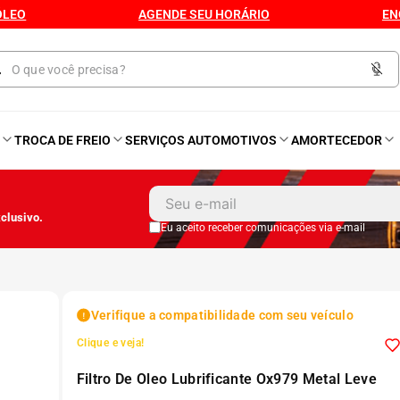
ÓLEO
AGENDE SEU HORÁRIO
EN
O
TROCA DE FREIO
SERVIÇOS AUTOMOTIVOS
AMORTECEDOR
1
º
Kit 4 Pneu
clusivo.
2
º
Kit Pneu
Eu aceito receber comunicações via e-mail
3
º
Bproauto
Verifique a compatibilidade com seu veículo
4
º
175 65r14
Clique e veja!
Filtro De Oleo Lubrificante Ox979 Metal Leve
5
º
Kit 4 Pneu Xbri Aro 13