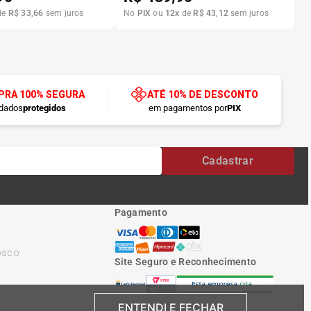
de
R$
33
,
66
sem juros
No
PIX
ou
12
x
de
R$
43
,
12
sem juros
RA 100% SEGURA
ATÉ 10% DE DESCONTO
dados
protegidos
em pagamentos por
PIX
Cadastrar
Pagamento
osco
Site Seguro e Reconhecimento
ENTENDI E FECHAR