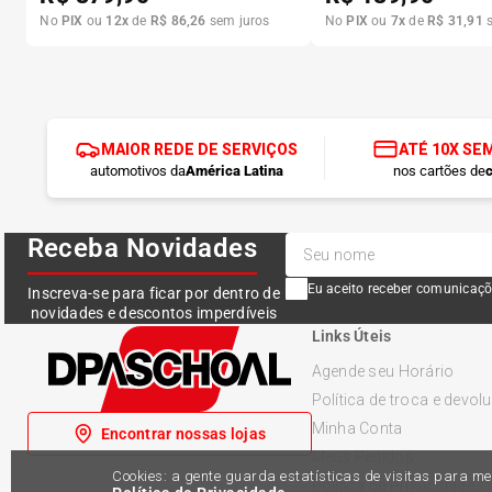
No
PIX
ou
12
x
de
R$
86
,
26
sem juros
No
PIX
ou
7
x
de
R$
31
,
91
s
MAIOR REDE DE SERVIÇOS
ATÉ 10X SE
automotivos da
América Latina
nos cartões de
c
Receba Novidades
Eu aceito receber comunicaçõ
Inscreva-se para ficar por dentro de
novidades e descontos imperdíveis
Links Úteis
Agende seu Horário
Política de troca e devol
Minha Conta
Encontrar nossas lojas
Meus Pedidos
Cookies: a gente guarda estatísticas de visitas para 
Política de Privacidade