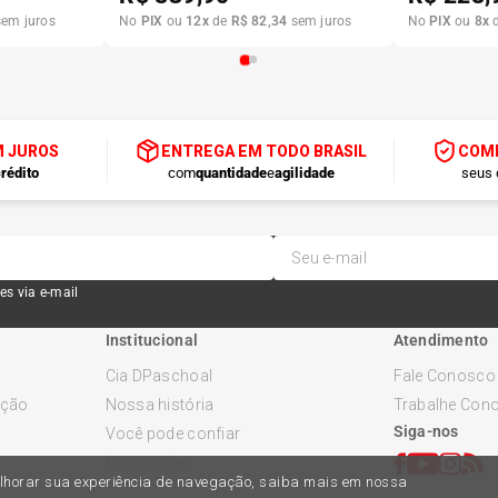
em juros
No
PIX
ou
12
x
de
R$
82
,
34
sem juros
No
PIX
ou
8
x
M JUROS
ENTREGA EM TODO BRASIL
COMP
rédito
com
quantidade
e
agilidade
seus 
es via e-mail
Institucional
Atendimento
Cia DPaschoal
Fale Conosco
ução
Nossa história
Trabalhe Con
Siga-nos
Você pode confiar
Promoções
melhorar sua experiência de navegação, saiba mais em nossa