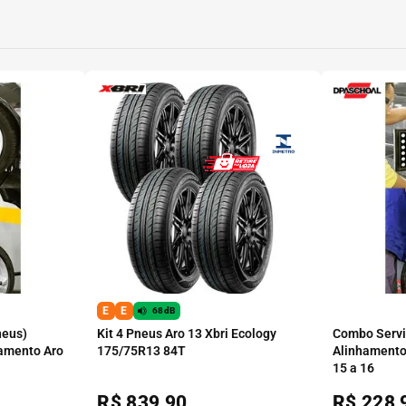
E
E
68dB
neus)
Kit 4 Pneus Aro 13 Xbri Ecology
Combo Serviç
amento Aro
175/75R13 84T
Alinhamento
15 a 16
R$
839,90
R$
228,