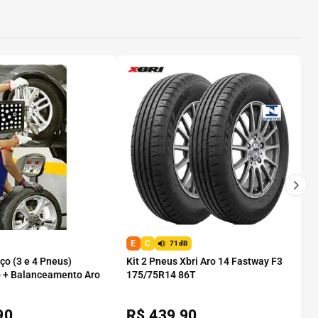
E
C
71dB
o (3 e 4 Pneus)
Kit 2 Pneus Xbri Aro 14 Fastway F3
 + Balanceamento Aro
175/75R14 86T
90
R$
439,90