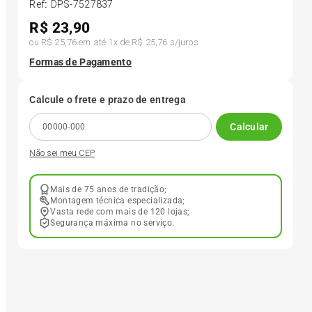
Ref
:
DPS-7527837
R$
23,90
6
º
175 70r14
ou
R$ 25,76
em até
1
x de
R$ 25,76
s/juros
Formas de Pagamento
7
º
185 65r15
Calcule o frete e prazo de entrega
8
º
185 60r15
Calcular
Não sei meu CEP
9
º
205 55r16
Mais de 75 anos de tradição;
10
º
Pneu
Montagem técnica especializada;
Vasta rede com mais de 120 lojas;
Segurança máxima no serviço.