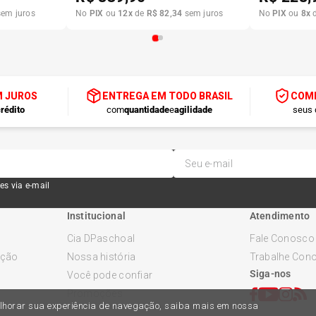
em juros
No
PIX
ou
12
x
de
R$
82
,
34
sem juros
No
PIX
ou
8
x
M JUROS
ENTREGA EM TODO BRASIL
COMP
rédito
com
quantidade
e
agilidade
seus 
es via e-mail
Institucional
Atendimento
Cia DPaschoal
Fale Conosco
ução
Nossa história
Trabalhe Con
Siga-nos
Você pode confiar
Promoções
melhorar sua experiência de navegação, saiba mais em nossa