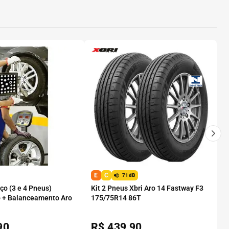
E
C
71dB
o (3 e 4 Pneus)
Kit 2 Pneus Xbri Aro 14 Fastway F3
 + Balanceamento Aro
175/75R14 86T
90
R$
439,90