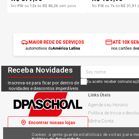
No
PIX
ou
12
x
de
R$
86
,
26
sem juros
No
PIX
ou
7
x
de
R$
31
,
91
s
MAIOR REDE DE SERVIÇOS
ATÉ 10X SE
automotivos da
América Latina
nos cartões de
c
Receba Novidades
Eu aceito receber comunicaçõ
Inscreva-se para ficar por dentro de
novidades e descontos imperdíveis
Links Úteis
Agende seu Horário
Política de troca e devol
Minha Conta
Encontrar nossas lojas
Meus Pedidos
Cookies: a gente guarda estatísticas de visitas para 
Política de Privacidade