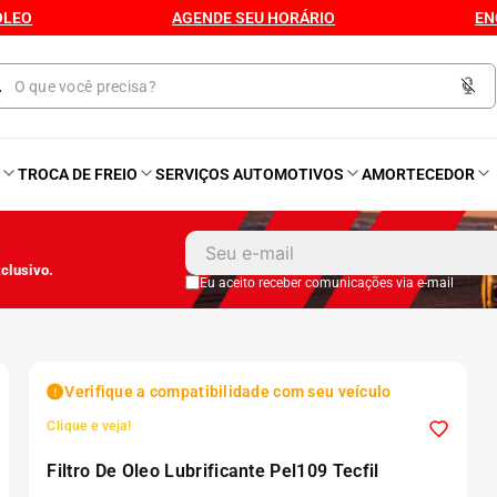
ÓLEO
AGENDE SEU HORÁRIO
EN
O
TROCA DE FREIO
SERVIÇOS AUTOMOTIVOS
AMORTECEDOR
1
º
Kit 4 Pneu
clusivo.
2
º
Kit Pneu
Eu aceito receber comunicações via e-mail
3
º
Bproauto
Verifique a compatibilidade com seu veículo
4
º
175 65r14
Clique e veja!
Filtro De Oleo Lubrificante Pel109 Tecfil
5
º
Kit 4 Pneu Xbri Aro 13