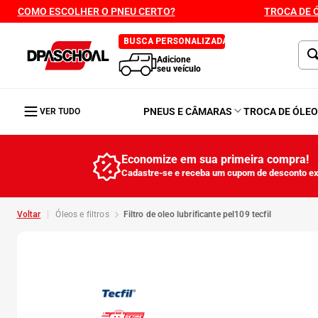
COMO ESCOLHER O PNEU CERTO?
TROCA DE 
BUSCA PERSONALIZADA
Adicione
seu veículo
PNEUS E CÂMARAS
TROCA DE ÓLE
VER TUDO
Economize em sua primeira compra!
Cadastre-se e receba um cupom de desconto ex
óleos e filtros
filtro de oleo lubrificante pel109 tecfil