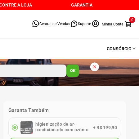
CONTRE A LOJA
GARANTIA
0
Central de Vendas
Suporte
CONSÓRCIO
OK
Garanta Também
higienização de ar-
+
R$ 199,90
condicionado com ozônio