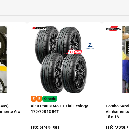
E
E
68dB
neus)
Kit 4 Pneus Aro 13 Xbri Ecology
Combo Serviç
amento Aro
175/75R13 84T
Alinhamento
15 a 16
R$
839,90
R$
228,