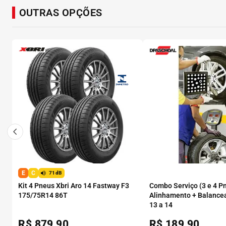
OUTRAS OPÇÕES
E
C
71dB
Kit 4 Pneus Xbri Aro 14 Fastway F3
Combo Serviço (3 e 4 P
175/75R14 86T
Alinhamento + Balance
13 a 14
R$
879,90
R$
189,90