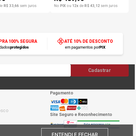
de
R$
33
,
66
sem juros
No
PIX
ou
12
x
de
R$
43
,
12
sem juros
RA 100% SEGURA
ATÉ 10% DE DESCONTO
dados
protegidos
em pagamentos por
PIX
Cadastrar
Pagamento
osco
Site Seguro e Reconhecimento
ENTENDI E FECHAR