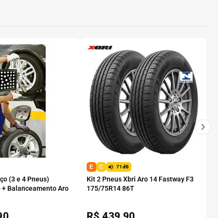
E
C
71dB
o (3 e 4 Pneus)
Kit 2 Pneus Xbri Aro 14 Fastway F3
 + Balanceamento Aro
175/75R14 86T
90
R$
439,90