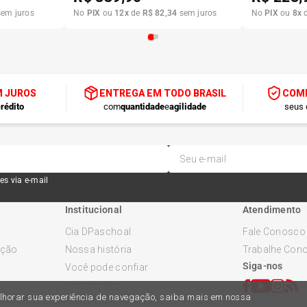
em juros
No
PIX
ou
12
x
de
R$
82
,
34
sem juros
No
PIX
ou
8
x
M JUROS
ENTREGA EM TODO BRASIL
COMP
rédito
com
quantidade
e
agilidade
seus 
es via e-mail
Institucional
Atendimento
Cia DPaschoal
Fale Conosco
ução
Nossa história
Trabalhe Con
Siga-nos
Você pode confiar
Promoções
melhorar sua experiência de navegação, saiba mais em nossa