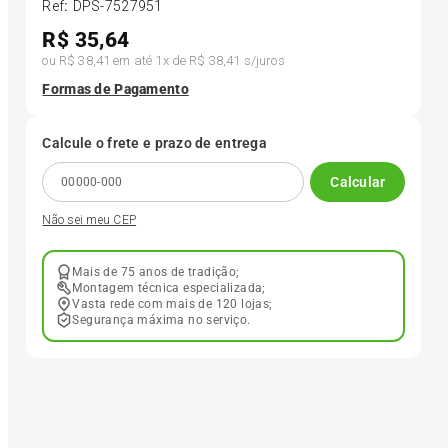
Ref
:
DPS-7527951
R$
35,64
6
º
175 70r14
ou
R$ 38,41
em até
1
x de
R$ 38,41
s/juros
Formas de Pagamento
7
º
185 65r15
Calcule o frete e prazo de entrega
8
º
185 60r15
Calcular
Não sei meu CEP
9
º
195 55r15
Mais de 75 anos de tradição;
10
º
Pneu
Montagem técnica especializada;
Vasta rede com mais de 120 lojas;
Segurança máxima no serviço.