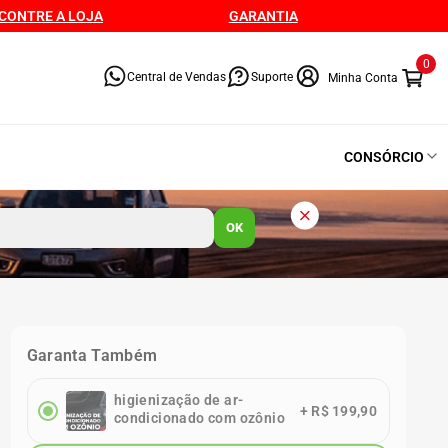
CONTRE A LOJA
GARANTIA
0
Central de Vendas
Suporte
CONSÓRCIO
OK
Garanta Também
higienização de ar-
+
R$ 199,90
condicionado com ozônio