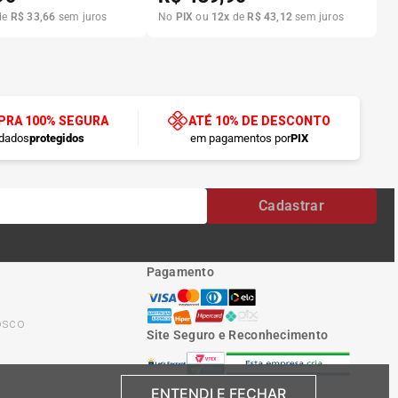
de
R$
33
,
66
sem juros
No
PIX
ou
12
x
de
R$
43
,
12
sem juros
RA 100% SEGURA
ATÉ 10% DE DESCONTO
dados
protegidos
em pagamentos por
PIX
Cadastrar
Pagamento
osco
Site Seguro e Reconhecimento
ENTENDI E FECHAR