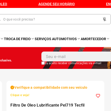
ÓLEO
AGENDE SEU HORÁRIO
EN
O
TROCA DE FREIO
SERVIÇOS AUTOMOTIVOS
AMORTECEDOR
1
º
Kit 4 Pneu
clusivo.
2
º
Kit Pneu
Eu aceito receber comunicações via e-mail
3
º
Bproauto
Verifique a compatibilidade com seu veículo
4
º
175 65r14
Clique e veja!
Filtro De Oleo Lubrificante Pel719 Tecfil
5
º
Kit 4 Pneu Xbri Aro 13