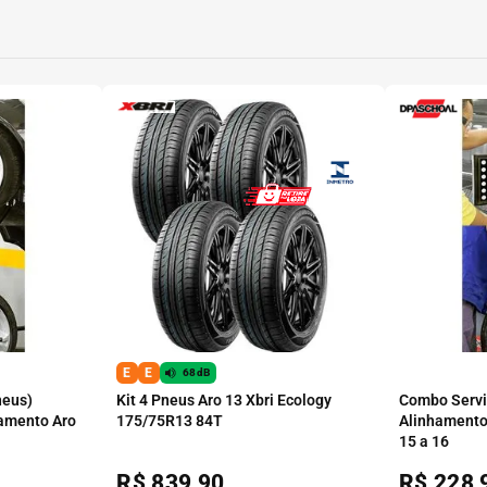
E
E
68dB
neus)
Kit 4 Pneus Aro 13 Xbri Ecology
Combo Serviç
amento Aro
175/75R13 84T
Alinhamento
15 a 16
R$
839,90
R$
228,