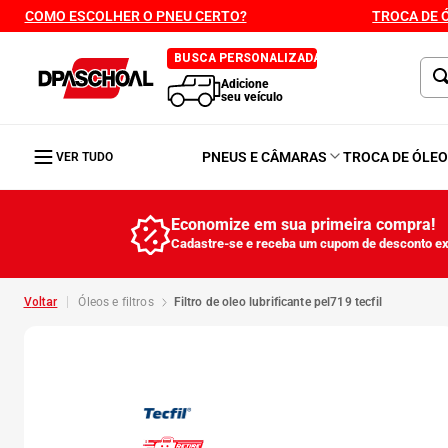
COMO ESCOLHER O PNEU CERTO?
TROCA DE 
BUSCA PERSONALIZADA
Adicione
seu veículo
PNEUS E CÂMARAS
TROCA DE ÓLE
VER TUDO
Economize em sua primeira compra!
Cadastre-se e receba um cupom de desconto ex
óleos e filtros
filtro de oleo lubrificante pel719 tecfil