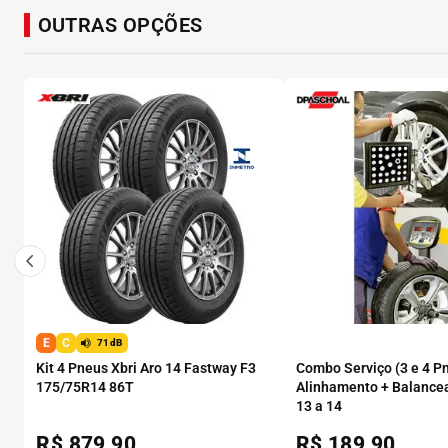
OUTRAS OPÇÕES
E
C
71dB
Kit 4 Pneus Xbri Aro 14 Fastway F3
Combo Serviço (3 e 4 P
175/75R14 86T
Alinhamento + Balance
13 a 14
R$
879,90
R$
189,90