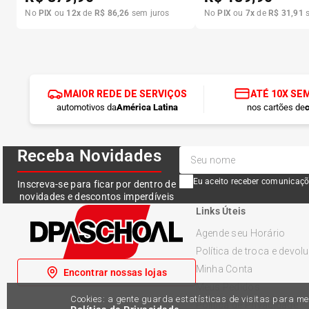
No
PIX
ou
12
x
de
R$
86
,
26
sem juros
No
PIX
ou
7
x
de
R$
31
,
91
s
MAIOR REDE DE SERVIÇOS
ATÉ 10X SE
automotivos da
América Latina
nos cartões de
c
Receba Novidades
Eu aceito receber comunicaçõ
Inscreva-se para ficar por dentro de
novidades e descontos imperdíveis
Links Úteis
Agende seu Horário
Política de troca e devol
Minha Conta
Encontrar nossas lojas
Meus Pedidos
Cookies: a gente guarda estatísticas de visitas para 
Política de Privacidade