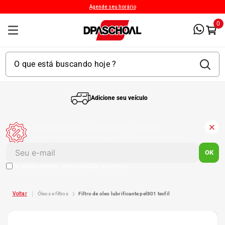
Agende seu horário
0
Adicione seu veículo
1
º
Kit 4 Pneu
Economize em sua primeira compra!
Cadastre-se e receba um cupom de desconto exclusivo.
2
º
Kit Pneu
OK
Eu aceito receber comunicações via e-mail
3
º
Bproauto
óleos e filtros
filtro de oleo lubrificante pel801 tecfil
4
º
Kit 4 Pneu Xbri Aro 13