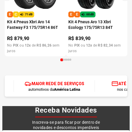
E
C
E
E
71dB
68dB
Kit 4 Pneus Xbri Aro 14
Kit 4 Pneus Aro 13 Xbri
Fastway F3 175/75R14 86T
Ecology 175/75R13 84T
R$
879,90
R$
839,90
No
PIX
ou
12
x
de
R$
86
,
26
sem
No
PIX
ou
12
x
de
R$
82
,
34
sem
juros
juros
MAIOR REDE DE SERVIÇOS
ATÉ 1
automotivos da
América Latina
nos cart
Receba Novidades
Inscreva-se para ficar por dentro de
novidades e descontos imperdíveis