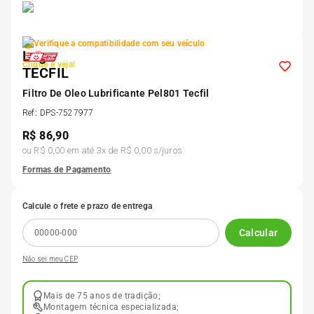
5
º
175 70r14
Verifique a compatibilidade com seu veículo
6
º
185 65r15
Clique e veja!
Filtro De Oleo Lubrificante Pel801 Tecfil
7
º
185 60r15
Ref
:
DPS-7527977
R$
86,90
8
º
205 55r16
ou
R$ 0,00
em até
3
x de
R$ 0,00
s/juros
Formas de Pagamento
9
º
Pneu
Calcule o frete e prazo de entrega
10
º
175 65 14
Calcular
Não sei meu CEP
Mais de 75 anos de tradição;
Montagem técnica especializada;