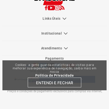
Links Úteis
Institucional
Atendimento
Pagamento
Cookies: a gente guarda estatísticas de visitas para
melhorar sua experiência de navegação, saiba mais em
Site Seguro e Reconhecimento
nossa
Política de Privacidade
ENTENDI E FECHAR
Preços e condições de pagamento exclusivos para compras via internet,
podendo variar nas lojas físicas. Ofertas válidas na compra de até 10 peças de
cada produto por cliente, até o término dos nossos estoques para internet. Caso
os produtos apresentem divergências de valores, o preço válido é o do carrinho
de compras. Vendas sujeitas a análise e confirmação de dados.