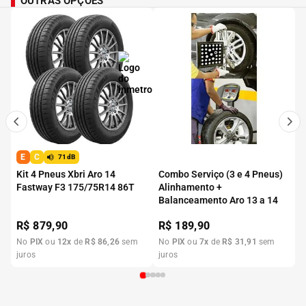
OUTRAS OPÇÕES
E
C
71dB
Kit 4 Pneus Xbri Aro 14
Combo Serviço (3 e 4 Pneus)
Fastway F3 175/75R14 86T
Alinhamento +
Balanceamento Aro 13 a 14
R$
879,90
R$
189,90
No
PIX
ou
12
x
de
R$
86
,
26
sem
No
PIX
ou
7
x
de
R$
31
,
91
sem
juros
juros