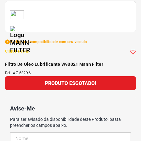
5
º
Kit 4 Pneu Xbri Aro 13
6
º
175 70r14
Verifique a compatibilidade com seu veículo
7
º
185 65r15
Clique e veja!
Filtro De Oleo Lubrificante W93021 Mann Filter
8
º
185 60r15
Ref
:
AZ-62296
PRODUTO ESGOTADO!
9
º
205 55r16
10
º
Pneu
Avise-Me
Para ser avisado da disponibilidade deste Produto, basta
preencher os campos abaixo.