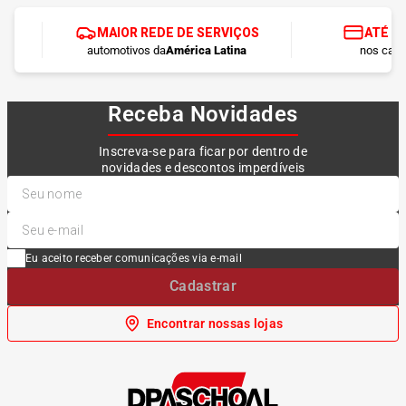
MAIOR REDE DE SERVIÇOS
ATÉ 1
automotivos da
América Latina
nos cart
Receba Novidades
Inscreva-se para ficar por dentro de
novidades e descontos imperdíveis
Eu aceito receber comunicações via e-mail
Cadastrar
Encontrar nossas lojas