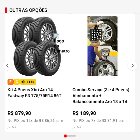
OUTRAS OPÇÕES
E
C
71dB
Kit 4 Pneus Xbri Aro 14
Combo Serviço (3 e 4 Pneus)
Fastway F3 175/75R14 86T
Alinhamento +
Balanceamento Aro 13 a 14
R$
879,90
R$
189,90
No
PIX
ou
12
x
de
R$
86
,
26
sem
No
PIX
ou
7
x
de
R$
31
,
91
sem
juros
juros