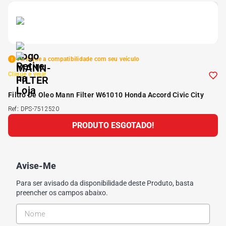
5
º
Kit 4 Pneu Xbri Aro 13
6
º
175 70r14
Verifique a compatibilidade com seu veículo
Clique e veja!
7
º
185 65r15
Filtro De Oleo Mann Filter W61010 Honda Accord Civic City
8
º
185 60r15
Ref
:
DPS-7512520
PRODUTO ESGOTADO!
9
º
195 55r15
Avise-Me
10
º
Pneu
Para ser avisado da disponibilidade deste Produto, basta
preencher os campos abaixo.