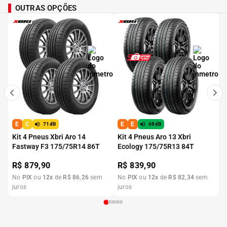
OUTRAS OPÇÕES
E
C
E
E
71dB
68dB
Kit 4 Pneus Xbri Aro 14
Kit 4 Pneus Aro 13 Xbri
Fastway F3 175/75R14 86T
Ecology 175/75R13 84T
R$
879,90
R$
839,90
No
PIX
ou
12
x
de
R$
86
,
26
sem
No
PIX
ou
12
x
de
R$
82
,
34
sem
juros
juros