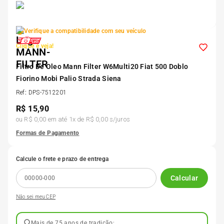
5
º
175 70r14
Verifique a compatibilidade com seu veículo
6
º
185 65r15
Clique e veja!
Filtro De Oleo Mann Filter W6Multi20 Fiat 500 Doblo
7
º
185 60r15
Fiorino Mobi Palio Strada Siena
Ref
:
DPS-7512201
8
º
205 55r16
R$
15,90
ou
R$ 0,00
em até
1
x de
R$ 0,00
s/juros
Formas de Pagamento
9
º
Pneu
Calcule o frete e prazo de entrega
10
º
175 65 14
Calcular
Não sei meu CEP
Mais de 75 anos de tradição;