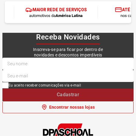
MAIOR REDE DE SERVIÇOS
ATÉ 1
automotivos da
América Latina
nos cart
Receba Novidades
Inscreva-se para ficar por dentro de
novidades e descontos imperdíveis
Eu aceito receber comunicações via e-mail
Cadastrar
Encontrar nossas lojas