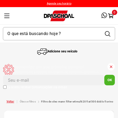
Agende seu horário
0
Adicione seu veículo
1
º
Kit 4 Pneu
Economize em sua primeira compra!
Cadastre-se e receba um cupom de desconto exclusivo.
2
º
Kit Pneu
OK
Eu aceito receber comunicações via e-mail
3
º
Bproauto
óleos e filtros
filtro de oleo mann filter w6multi20 fiat 500 doblo fiorino mo
4
º
Kit 4 Pneu Xbri Aro 13