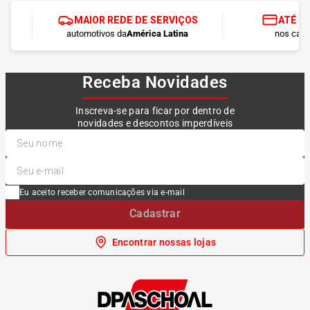
MAIOR REDE DE SERVIÇOS
ATÉ 1
automotivos da
América Latina
nos cart
Receba Novidades
Inscreva-se para ficar por dentro de
novidades e descontos imperdíveis
Eu aceito receber comunicações via e-mail
Cadastrar
Encontrar nossas lojas