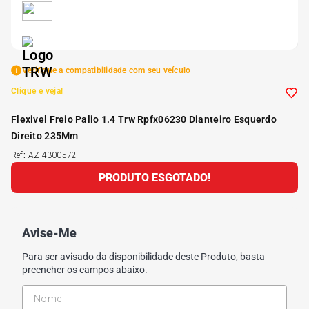
5
º
Kit 4 Pneu Xbri Aro 13
6
º
175 70r14
Verifique a compatibilidade com seu veículo
Clique e veja!
7
º
185 65r15
Flexivel Freio Palio 1.4 Trw Rpfx06230 Dianteiro Esquerdo
Direito 235Mm
8
º
185 60r15
Ref
:
AZ-4300572
PRODUTO ESGOTADO!
9
º
205 55r16
10
º
Pneu
Avise-Me
Para ser avisado da disponibilidade deste Produto, basta
preencher os campos abaixo.