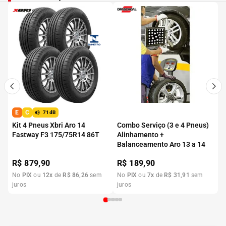
E
C
71dB
Kit 4 Pneus Xbri Aro 14
Combo Serviço (3 e 4 Pneus)
Fastway F3 175/75R14 86T
Alinhamento +
Balanceamento Aro 13 a 14
R$
879,90
R$
189,90
No
PIX
ou
12
x
de
R$
86
,
26
sem
No
PIX
ou
7
x
de
R$
31
,
91
sem
juros
juros