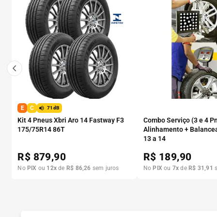
E
C
71dB
Kit 4 Pneus Xbri Aro 14 Fastway F3
Combo Serviço (3 e 4 P
175/75R14 86T
Alinhamento + Balance
13 a 14
R$
879,90
R$
189,90
No
PIX
ou
12
x
de
R$
86
,
26
sem juros
No
PIX
ou
7
x
de
R$
31
,
91
s