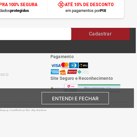
RA 100% SEGURA
ATÉ 10% DE DESCONTO
dados
protegidos
em pagamentos por
PIX
Cadastrar
Pagamento
osco
Site Seguro e Reconhecimento
ENTENDI E FECHAR
oduto por cliente, até o término dos nossos estoques para internet. Caso os
álise e confirmação de dados.