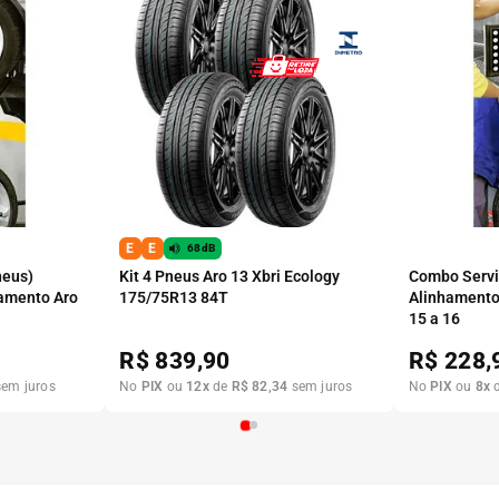
E
E
68dB
neus)
Kit 4 Pneus Aro 13 Xbri Ecology
Combo Serviç
amento Aro
175/75R13 84T
Alinhamento
15 a 16
R$
839,90
R$
228,
em juros
No
PIX
ou
12
x
de
R$
82
,
34
sem juros
No
PIX
ou
8
x