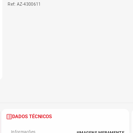
Ref
:
AZ-4300611
6
º
175 70r14
7
º
185 65r15
8
º
185 60r15
9
º
205 55r16
10
º
Pneu
DADOS TÉCNICOS
Informações
*IMAGENS MERAMENTE