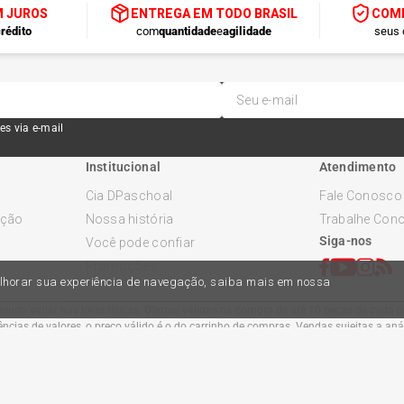
M JUROS
ENTREGA EM TODO BRASIL
COMP
rédito
com
quantidade
e
agilidade
seus 
es via e-mail
Institucional
Atendimento
Cia DPaschoal
Fale Conosco
ução
Nossa história
Trabalhe Con
Siga-nos
Você pode confiar
Promoções
melhorar sua experiência de navegação, saiba mais em nossa
ndo variar nas lojas físicas. Ofertas válidas na compra de até 10 peças de cada pr
cias de valores, o preço válido é o do carrinho de compras. Vendas sujeitas a an
Comercial Automotiva S.A. CNPJ: 45.987.005/0001-98
Av Anton Von Zuben 2155, CEP 13.051-900, Campinas-SP​