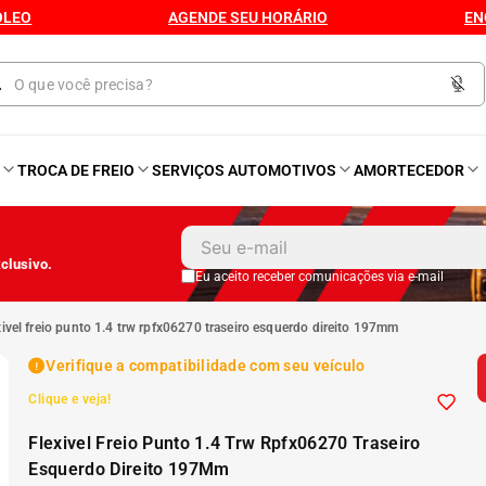
ÓLEO
AGENDE SEU HORÁRIO
EN
O
TROCA DE FREIO
SERVIÇOS AUTOMOTIVOS
AMORTECEDOR
1
º
Kit 4 Pneu
clusivo.
2
º
Kit Pneu
Eu aceito receber comunicações via e-mail
exivel freio punto 1.4 trw rpfx06270 traseiro esquerdo direito 197mm
3
º
Bproauto
Verifique a compatibilidade com seu veículo
Clique e veja!
4
º
175 65r14
Flexivel Freio Punto 1.4 Trw Rpfx06270 Traseiro
5
º
Kit 4 Pneu Xbri Aro 13
Esquerdo Direito 197Mm