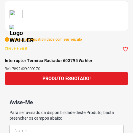
5
º
Kit 4 Pneu Xbri Aro 13
6
º
175 70r14
Verifique a compatibilidade com seu veículo
7
º
185 65r15
Clique e veja!
Interruptor Termico Radiador 603795 Wahler
8
º
185 60r15
Ref
:
7892639000970
PRODUTO ESGOTADO!
9
º
195 55r15
10
º
Pneu
Avise-Me
Para ser avisado da disponibilidade deste Produto, basta
preencher os campos abaixo.