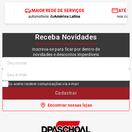
MAIOR REDE DE SERVIÇOS
ATÉ 1
automotivos da
América Latina
nos cart
Receba Novidades
Inscreva-se para ficar por dentro de
novidades e descontos imperdíveis
Eu aceito receber comunicações via e-mail
Cadastrar
Encontrar nossas lojas