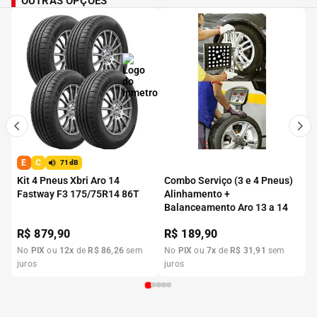
OUTRAS OPÇÕES
E
C
71dB
Kit 4 Pneus Xbri Aro 14
Combo Serviço (3 e 4 Pneus)
Fastway F3 175/75R14 86T
Alinhamento +
Balanceamento Aro 13 a 14
R$
879,90
R$
189,90
No
PIX
ou
12
x
de
R$
86
,
26
sem
No
PIX
ou
7
x
de
R$
31
,
91
sem
juros
juros