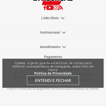
Links Úteis
Institucional
Atendimento
Pagamento
Cookies: a gente guarda estatísticas de visitas para
melhorar sua experiência de navegação, saiba mais em
Site Seguro e Reconhecimento
nossa
Política de Privacidade
ENTENDI E FECHAR
Preços e condições de pagamento exclusivos para compras via internet,
podendo variar nas lojas físicas. Ofertas válidas na compra de até 10 peças de
cada produto por cliente, até o término dos nossos estoques para internet. Caso
os produtos apresentem divergências de valores, o preço válido é o do carrinho
de compras. Vendas sujeitas a análise e confirmação de dados.