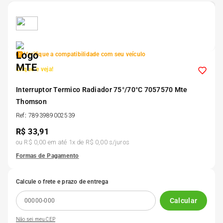
5
º
185 60r15
6
º
205 55r16
Verifique a compatibilidade com seu veículo
Clique e veja!
7
º
Pneu
Interruptor Termico Radiador 75°/70°C 7057570 Mte
Thomson
8
º
195 55r15
Ref
:
7893989002539
R$
33,91
9
º
175 65 14
ou
R$ 0,00
em até
1
x de
R$ 0,00
s/juros
Formas de Pagamento
10
º
175 70r13
Calcule o frete e prazo de entrega
Calcular
Não sei meu CEP