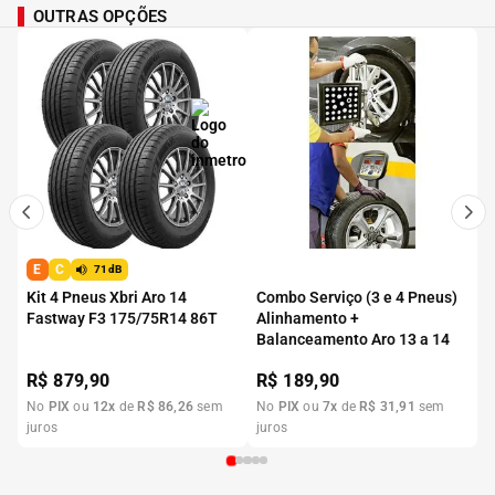
OUTRAS OPÇÕES
E
C
71dB
Kit 4 Pneus Xbri Aro 14
Combo Serviço (3 e 4 Pneus)
Fastway F3 175/75R14 86T
Alinhamento +
Balanceamento Aro 13 a 14
R$
879,90
R$
189,90
No
PIX
ou
12
x
de
R$
86
,
26
sem
No
PIX
ou
7
x
de
R$
31
,
91
sem
juros
juros