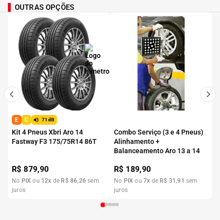
OUTRAS OPÇÕES
E
C
71dB
Kit 4 Pneus Xbri Aro 14
Combo Serviço (3 e 4 Pneus)
Fastway F3 175/75R14 86T
Alinhamento +
Balanceamento Aro 13 a 14
R$
879,90
R$
189,90
No
PIX
ou
12
x
de
R$
86
,
26
sem
No
PIX
ou
7
x
de
R$
31
,
91
sem
juros
juros