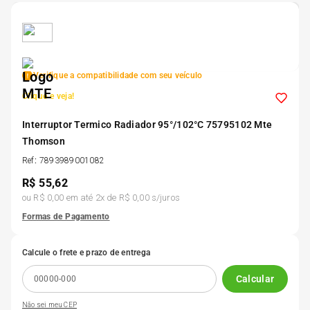
5
º
Kit 4 Pneu Xbri Aro 13
6
º
175 70r14
Verifique a compatibilidade com seu veículo
Clique e veja!
7
º
185 65r15
Interruptor Termico Radiador 95°/102°C 75795102 Mte
Thomson
8
º
185 60r15
Ref
:
7893989001082
R$
55,62
9
º
195 55r15
ou
R$ 0,00
em até
2
x de
R$ 0,00
s/juros
Formas de Pagamento
10
º
Pneu
Calcule o frete e prazo de entrega
Calcular
Não sei meu CEP