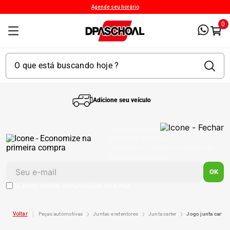
Agende seu horário
0
Adicione seu veículo
1
º
Kit 4 Pneu
Economize em sua
primeira compra!
Cadastre-se e receba um cupom de
2
º
Kit Pneu
desconto exclusivo.
OK
3
º
Bproauto
Eu aceito receber comunicações via e-mail
4
º
peças automotivas
juntas e retentores
junta carter
jogo junta carte
Kit 4 Pneu Xbri Aro 13