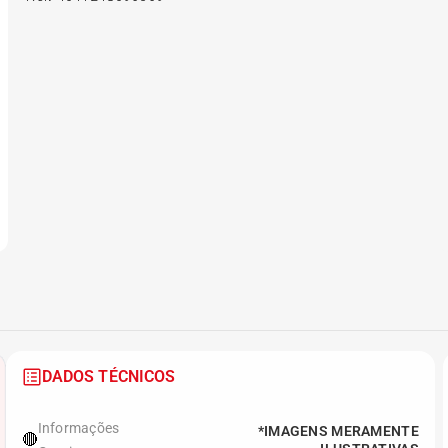
6
º
175 70r14
7
º
185 65r15
8
º
185 60r15
9
º
205 55r16
10
º
Pneu
DADOS TÉCNICOS
Informações
*IMAGENS MERAMENTE
🔴