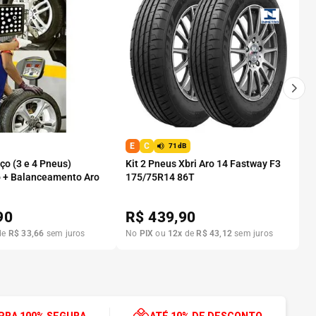
E
C
71dB
o (3 e 4 Pneus)
Kit 2 Pneus Xbri Aro 14 Fastway F3
 + Balanceamento Aro
175/75R14 86T
90
R$
439,90
de
R$
33
,
66
sem juros
No
PIX
ou
12
x
de
R$
43
,
12
sem juros
RA 100% SEGURA
ATÉ 10% DE DESCONTO