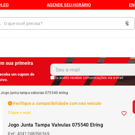
ÓLEO
AGENDE SEU HORÁRIO
EN
1
º
Kit 4 Pneu
m sua primeira
receba um cupom de
2
º
Kit Pneu
Eu aceito receber comunicações via e-mail
sivo.
jogo junta tampa valvulas 075540 elring
3
º
Bproauto
Verifique a compatibilidade com seu veículo
4
º
175 65r14
Clique e veja!
Jogo Junta Tampa Valvulas 075540 Elring
5
º
Kit 4 Pneu Xbri Aro 13
Ref
:
4041248096369