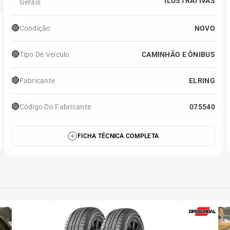
ILUSTRATIVAS
Gerais
🔴
Condição
NOVO
🔴
Tipo De Veículo
CAMINHÃO E ÔNIBUS
🔴
Fabricante
ELRING
🔴
Código Do Fabricante
075540
FICHA TÉCNICA COMPLETA