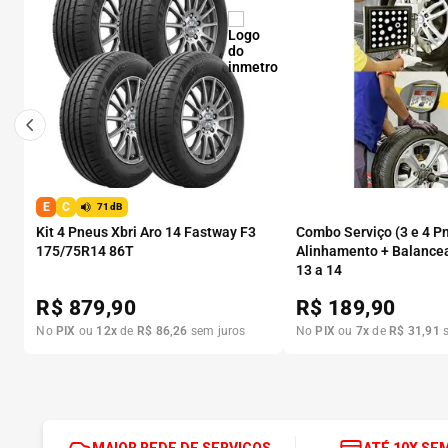
E
C
71dB
Kit 4 Pneus Xbri Aro 14 Fastway F3
Combo Serviço (3 e 4 P
175/75R14 86T
Alinhamento + Balance
13 a 14
R$
879,90
R$
189,90
No
PIX
ou
12
x
de
R$
86
,
26
sem juros
No
PIX
ou
7
x
de
R$
31
,
91
s
MAIOR REDE DE SERVIÇOS
ATÉ 10X SE