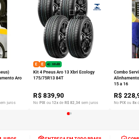
E
E
68dB
neus)
Kit 4 Pneus Aro 13 Xbri Ecology
Combo Serviç
amento Aro
175/75R13 84T
Alinhamento
15 a 16
R$
839,90
R$
228,
em juros
No
PIX
ou
12
x
de
R$
82
,
34
sem juros
No
PIX
ou
8
x
M JUROS
ENTREGA EM TODO BRASIL
COMP