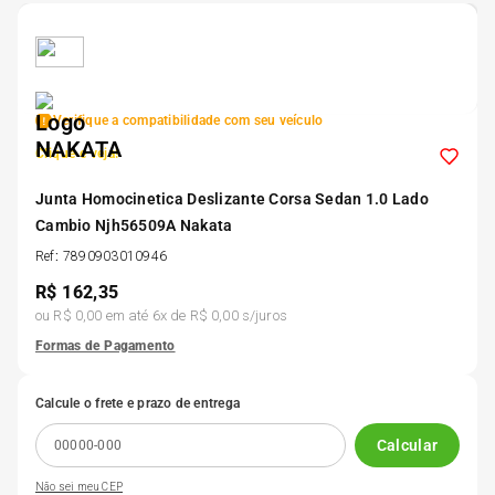
5
º
Kit 4 Pneu Xbri Aro 13
6
º
175 70r14
Verifique a compatibilidade com seu veículo
Clique e veja!
7
º
185 65r15
Junta Homocinetica Deslizante Corsa Sedan 1.0 Lado
Cambio Njh56509A Nakata
8
º
185 60r15
Ref
:
7890903010946
R$
162,35
9
º
195 55r15
ou
R$ 0,00
em até
6
x de
R$ 0,00
s/juros
Formas de Pagamento
10
º
Pneu
Calcule o frete e prazo de entrega
Calcular
Não sei meu CEP