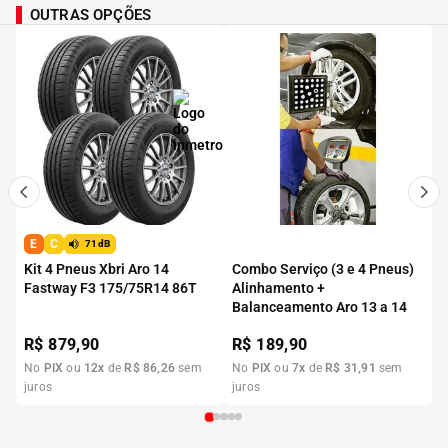
OUTRAS OPÇÕES
E
C
71dB
Kit 4 Pneus Xbri Aro 14
Combo Serviço (3 e 4 Pneus)
Fastway F3 175/75R14 86T
Alinhamento +
Balanceamento Aro 13 a 14
R$
879,90
R$
189,90
No
PIX
ou
12
x
de
R$
86
,
26
sem
No
PIX
ou
7
x
de
R$
31
,
91
sem
juros
juros