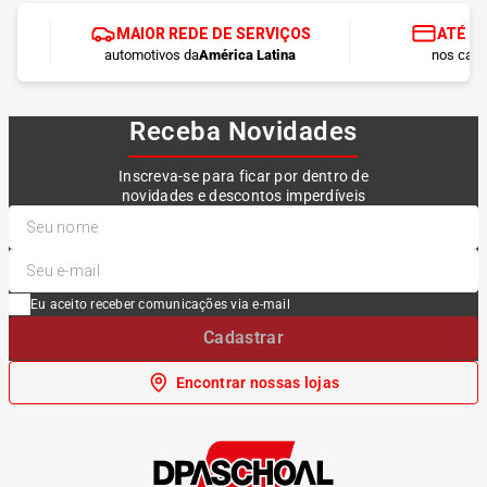
MAIOR REDE DE SERVIÇOS
ATÉ 1
automotivos da
América Latina
nos cart
Receba Novidades
Inscreva-se para ficar por dentro de
novidades e descontos imperdíveis
Eu aceito receber comunicações via e-mail
Cadastrar
Encontrar nossas lojas