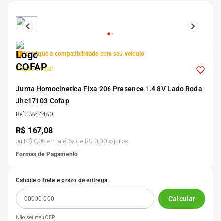
5
º
175 70r14
6
º
185 65r15
Verifique a compatibilidade com seu veículo
Clique e veja!
7
º
185 60r15
Junta Homocinetica Fixa 206 Presence 1.4 8V Lado Roda
Jhc17103 Cofap
8
º
205 55r16
Ref
:
3844480
R$
167,08
9
º
Pneu
ou
R$ 0,00
em até
6
x de
R$ 0,00
s/juros
Formas de Pagamento
10
º
175 65 14
Calcule o frete e prazo de entrega
Calcular
Não sei meu CEP