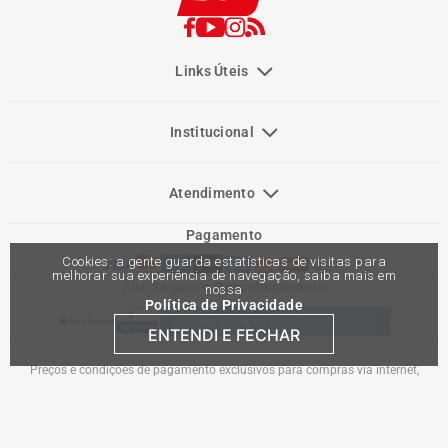
Links Úteis
Institucional
Atendimento
Pagamento
Cookies: a gente guarda estatísticas de visitas para
melhorar sua experiência de navegação, saiba mais em
Site Seguro e Reconhecimento
nossa
Política de Privacidade
ENTENDI E FECHAR
Preços e condições de pagamento exclusivos para compras via internet,
podendo variar nas lojas físicas. Ofertas válidas na compra de até 10 peças de
cada produto por cliente, até o término dos nossos estoques para internet. Caso
os produtos apresentem divergências de valores, o preço válido é o do carrinho
de compras. Vendas sujeitas a análise e confirmação de dados.