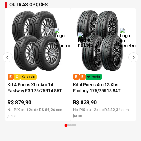
OUTRAS OPÇÕES
E
C
E
E
71dB
68dB
Kit 4 Pneus Xbri Aro 14
Kit 4 Pneus Aro 13 Xbri
Fastway F3 175/75R14 86T
Ecology 175/75R13 84T
R$
879,90
R$
839,90
No
PIX
ou
12
x
de
R$
86
,
26
sem
No
PIX
ou
12
x
de
R$
82
,
34
sem
juros
juros