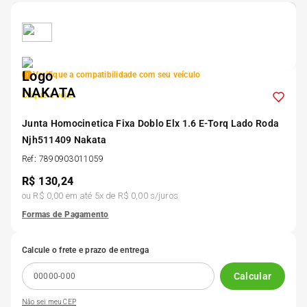
5
º
Kit 4 Pneu Xbri Aro 13
6
º
175 70r14
Verifique a compatibilidade com seu veículo
Clique e veja!
7
º
185 65r15
Junta Homocinetica Fixa Doblo Elx 1.6 E-Torq Lado Roda
Njh511409 Nakata
8
º
185 60r15
Ref
:
7890903011059
R$
130,24
9
º
205 55r16
ou
R$ 0,00
em até
5
x de
R$ 0,00
s/juros
Formas de Pagamento
10
º
Pneu
Calcule o frete e prazo de entrega
Calcular
Não sei meu CEP