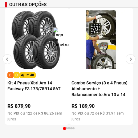
OUTRAS OPÇÕES
E
C
71dB
Kit 4 Pneus Xbri Aro 14
Combo Serviço (3 e 4 Pneus)
Fastway F3 175/75R14 86T
Alinhamento +
Balanceamento Aro 13 a 14
R$
879,90
R$
189,90
No
PIX
ou
12
x
de
R$
86
,
26
sem
No
PIX
ou
7
x
de
R$
31
,
91
sem
juros
juros