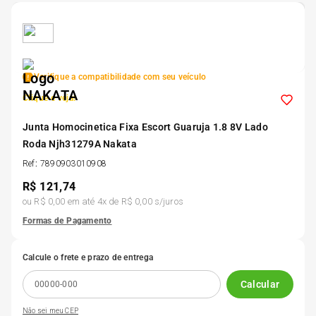
5
º
175 70r14
6
º
185 65r15
Verifique a compatibilidade com seu veículo
Clique e veja!
7
º
185 60r15
Junta Homocinetica Fixa Escort Guaruja 1.8 8V Lado
Roda Njh31279A Nakata
8
º
205 55r16
Ref
:
7890903010908
R$
121,74
9
º
Pneu
ou
R$ 0,00
em até
4
x de
R$ 0,00
s/juros
Formas de Pagamento
10
º
175 65 14
Calcule o frete e prazo de entrega
Calcular
Não sei meu CEP