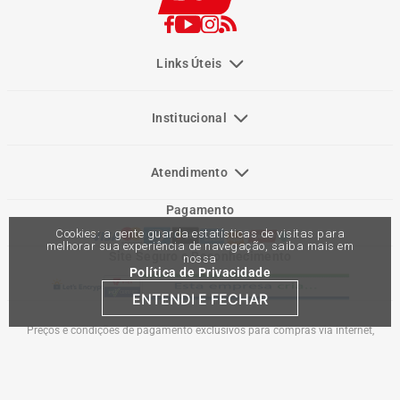
Links Úteis
Institucional
Atendimento
Pagamento
Cookies: a gente guarda estatísticas de visitas para
melhorar sua experiência de navegação, saiba mais em
Site Seguro e Reconhecimento
nossa
Política de Privacidade
ENTENDI E FECHAR
Preços e condições de pagamento exclusivos para compras via internet,
podendo variar nas lojas físicas. Ofertas válidas na compra de até 10 peças de
cada produto por cliente, até o término dos nossos estoques para internet. Caso
os produtos apresentem divergências de valores, o preço válido é o do carrinho
de compras. Vendas sujeitas a análise e confirmação de dados.