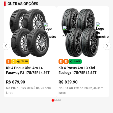
OUTRAS OPÇÕES
E
C
E
E
71dB
68dB
Kit 4 Pneus Xbri Aro 14
Kit 4 Pneus Aro 13 Xbri
Fastway F3 175/75R14 86T
Ecology 175/75R13 84T
R$
879,90
R$
839,90
No
PIX
ou
12
x
de
R$
86
,
26
sem
No
PIX
ou
12
x
de
R$
82
,
34
sem
juros
juros