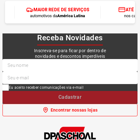
MAIOR REDE DE SERVIÇOS
ATÉ 1
automotivos da
América Latina
nos cart
Receba Novidades
Inscreva-se para ficar por dentro de
novidades e descontos imperdíveis
Eu aceito receber comunicações via e-mail
Cadastrar
Encontrar nossas lojas