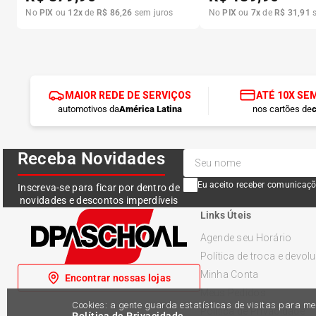
No
PIX
ou
12
x
de
R$
86
,
26
sem juros
No
PIX
ou
7
x
de
R$
31
,
91
s
MAIOR REDE DE SERVIÇOS
ATÉ 10X SE
automotivos da
América Latina
nos cartões de
c
Receba Novidades
Eu aceito receber comunicaçõ
Inscreva-se para ficar por dentro de
novidades e descontos imperdíveis
Links Úteis
Agende seu Horário
Política de troca e devol
Minha Conta
Encontrar nossas lojas
Meus Pedidos
Cookies: a gente guarda estatísticas de visitas para 
Política de Privacidade
Política de Privacidade