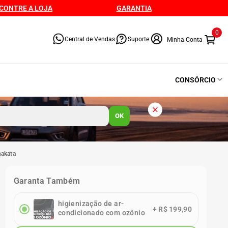
CONTRE A LOJA
GARANTIA
0
Central de Vendas
Suporte
CONSÓRCIO
OK
nakata
Garanta Também
higienização de ar-
+
R$ 199,90
condicionado com ozônio