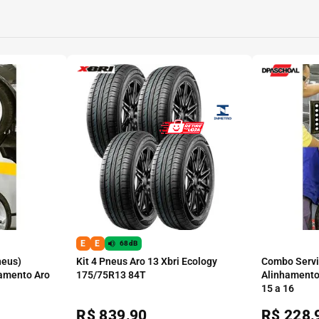
E
E
68dB
neus)
Kit 4 Pneus Aro 13 Xbri Ecology
Combo Serviç
amento Aro
175/75R13 84T
Alinhamento
15 a 16
R$
839,90
R$
228,