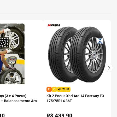
E
C
71dB
o (3 e 4 Pneus)
Kit 2 Pneus Xbri Aro 14 Fastway F3
 + Balanceamento Aro
175/75R14 86T
90
R$
439,90