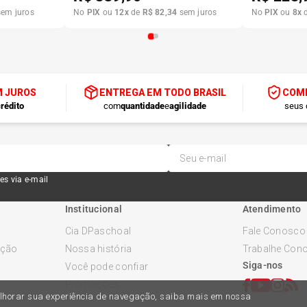
em juros
No
PIX
ou
12
x
de
R$
82
,
34
sem juros
No
PIX
ou
8
x
M JUROS
ENTREGA EM TODO BRASIL
COMP
rédito
com
quantidade
e
agilidade
seus 
es via e-mail
Institucional
Atendimento
Cia DPaschoal
Fale Conosco
ução
Nossa história
Trabalhe Con
Siga-nos
Você pode confiar
Promoções
melhorar sua experiência de navegação, saiba mais em nossa