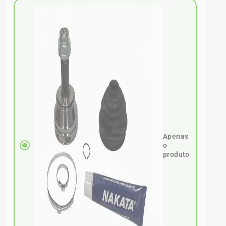
Apenas
o
produto