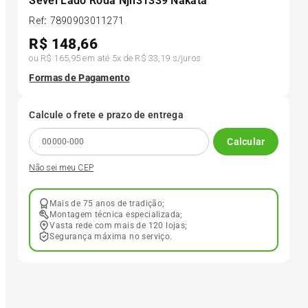
Sevel Lado Roda Njh31339 Nakata
Ref
:
7890903011271
6
º
205 55r16
R$
148,66
ou
R$ 165,95
em até
5
x de
R$ 33,19
s/juros
7
º
Pneu
Formas de Pagamento
8
º
195 55r15
Calcule o frete e prazo de entrega
Calcular
9
º
175 65 14
Não sei meu CEP
10
º
175 70r13
Mais de 75 anos de tradição;
Montagem técnica especializada;
Vasta rede com mais de 120 lojas;
Segurança máxima no serviço.