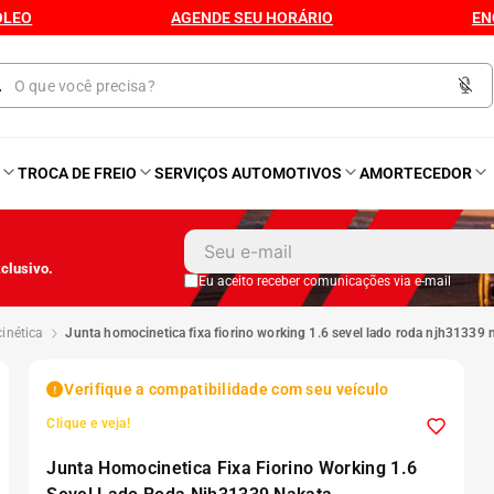
ÓLEO
AGENDE SEU HORÁRIO
EN
O
TROCA DE FREIO
SERVIÇOS AUTOMOTIVOS
AMORTECEDOR
1
º
Kit 4 Pneu
clusivo.
2
º
Bproauto
Eu aceito receber comunicações via e-mail
cinética
junta homocinetica fixa fiorino working 1.6 sevel lado roda njh31339 
3
º
Kit 4 Pneu Xbri Aro 13
Verifique a compatibilidade com seu veículo
4
º
175 70r14
Clique e veja!
Junta Homocinetica Fixa Fiorino Working 1.6
5
º
185 60r15