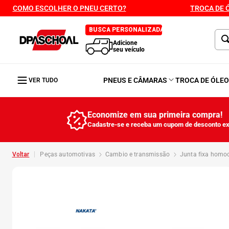
COMO ESCOLHER O PNEU CERTO?
TROCA DE 
BUSCA PERSONALIZADA
Adicione
seu veículo
PNEUS E CÂMARAS
TROCA DE ÓLE
VER TUDO
Economize em sua primeira compra!
Cadastre-se e receba um cupom de desconto ex
peças automotivas
cambio e transmissão
junta fixa homo