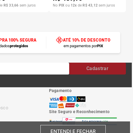
de
R$
33
,
66
sem juros
No
PIX
ou
12
x
de
R$
43
,
12
sem juros
RA 100% SEGURA
ATÉ 10% DE DESCONTO
dados
protegidos
em pagamentos por
PIX
Cadastrar
Pagamento
osco
Site Seguro e Reconhecimento
ENTENDI E FECHAR