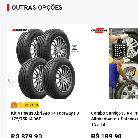
OUTRAS OPÇÕES
E
C
71dB
Kit 4 Pneus Xbri Aro 14 Fastway F3
Combo Serviço (3 e 4 P
175/75R14 86T
Alinhamento + Balance
13 a 14
R$
879,90
R$
189,90