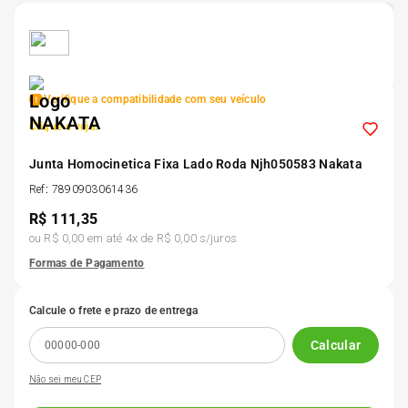
5
º
Kit 4 Pneu Xbri Aro 13
6
º
175 70r14
Verifique a compatibilidade com seu veículo
Clique e veja!
7
º
185 65r15
Junta Homocinetica Fixa Lado Roda Njh050583 Nakata
8
º
Ref
:
7890903061436
185 60r15
R$
111,35
ou
R$ 0,00
em até
4
x de
R$ 0,00
s/juros
9
º
205 55r16
Formas de Pagamento
10
º
Pneu
Calcule o frete e prazo de entrega
Calcular
Não sei meu CEP