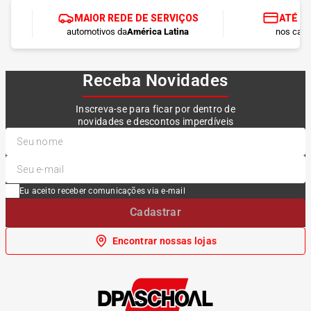
MAIOR REDE DE SERVIÇOS
ATÉ 1
automotivos da
América Latina
nos cart
Receba Novidades
Inscreva-se para ficar por dentro de
novidades e descontos imperdíveis
Eu aceito receber comunicações via e-mail
Cadastrar
Encontrar nossas lojas