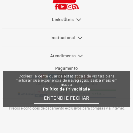
Links Úteis
Institucional
Atendimento
Pagamento
Cookies: a gente guarda estatísticas de visitas para
melhorar sua experiência de navegação, saiba mais em
Site Seguro e Reconhecimento
nossa
Política de Privacidade
ENTENDI E FECHAR
Preços e condições de pagamento exclusivos para compras via internet,
podendo variar nas lojas físicas. Ofertas válidas na compra de até 10 peças de
cada produto por cliente, até o término dos nossos estoques para internet. Caso
os produtos apresentem divergências de valores, o preço válido é o do carrinho
de compras. Vendas sujeitas a análise e confirmação de dados.