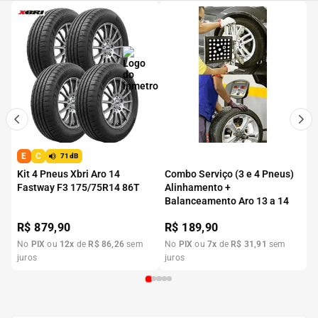
E
C
71dB
Kit 4 Pneus Xbri Aro 14
Combo Serviço (3 e 4 Pneus)
Fastway F3 175/75R14 86T
Alinhamento +
Balanceamento Aro 13 a 14
R$
879,90
R$
189,90
No
PIX
ou
12
x
de
R$
86
,
26
sem
No
PIX
ou
7
x
de
R$
31
,
91
sem
juros
juros