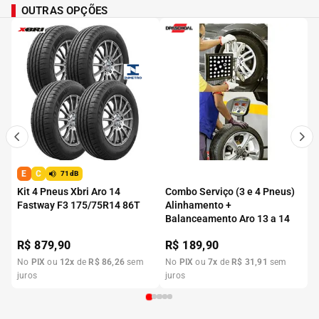
OUTRAS OPÇÕES
E
C
71dB
Kit 4 Pneus Xbri Aro 14
Combo Serviço (3 e 4 Pneus)
Fastway F3 175/75R14 86T
Alinhamento +
Balanceamento Aro 13 a 14
R$
879,90
R$
189,90
No
PIX
ou
12
x
de
R$
86
,
26
sem
No
PIX
ou
7
x
de
R$
31
,
91
sem
juros
juros