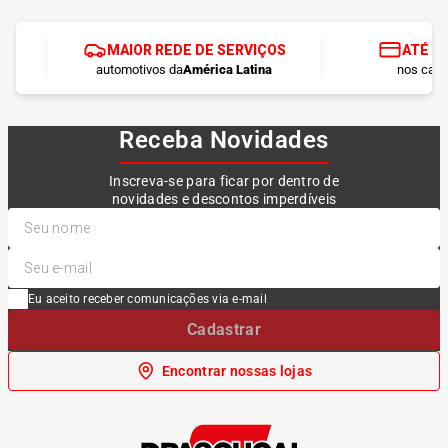
MAIOR REDE DE SERVIÇOS
ATÉ 1
automotivos da
América Latina
nos cart
Receba Novidades
Inscreva-se para ficar por dentro de
novidades e descontos imperdíveis
Eu aceito receber comunicações via e-mail
Cadastrar
Encontrar nossas lojas