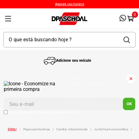
Agende seu horário
0
Adicione seu veículo
1
º
Kit 4 Pneu
Economize em sua
primeira compra!
Cadastre-se e receba um cupom de
2
º
Bproauto
desconto exclusivo.
OK
3
º
Kit Pneu
Eu aceito receber comunicações via e-mail
4
º
peças automotivas
cambio e transmissão
junta fixa homocinética
j
175 65r14