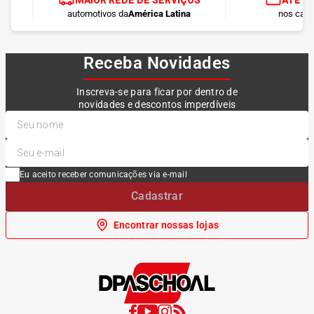
MAIOR REDE DE SERVIÇOS
ATÉ 1
automotivos da
América Latina
nos cart
Receba Novidades
Inscreva-se para ficar por dentro de
novidades e descontos imperdíveis
Eu aceito receber comunicações via e-mail
Cadastrar
Encontrar nossas lojas