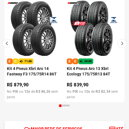
E
C
E
E
71dB
68dB
Kit 4 Pneus Xbri Aro 14
Kit 4 Pneus Aro 13 Xbri
Fastway F3 175/75R14 86T
Ecology 175/75R13 84T
R$
879,90
R$
839,90
No
PIX
ou
12
x
de
R$
86
,
26
sem
No
PIX
ou
12
x
de
R$
82
,
34
sem
juros
juros