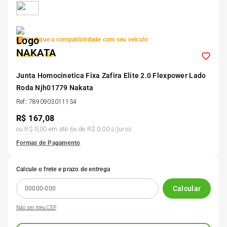
5
º
175 70r14
Verifique a compatibilidade com seu veículo
6
º
185 65r15
Clique e veja!
7
º
Junta Homocinetica Fixa Zafira Elite 2.0 Flexpower Lado
185 60r15
Roda Njh01779 Nakata
Ref
:
7890903011134
8
º
205 55r16
R$
167,08
ou
R$ 0,00
em até
6
x de
R$ 0,00
s/juros
9
º
Pneu
Formas de Pagamento
10
º
175 65 14
Calcule o frete e prazo de entrega
Calcular
Não sei meu CEP