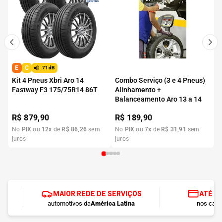
E
C
71dB
Kit 4 Pneus Xbri Aro 14
Combo Serviço (3 e 4 Pneus)
Fastway F3 175/75R14 86T
Alinhamento +
Balanceamento Aro 13 a 14
R$
879,90
R$
189,90
No
PIX
ou
12
x
de
R$
86
,
26
sem
No
PIX
ou
7
x
de
R$
31
,
91
sem
juros
juros
MAIOR REDE DE SERVIÇOS
ATÉ 1
automotivos da
América Latina
nos cart