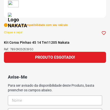
5
º
Kit 4 Pneu Xbri Aro 13
6
º
175 70r14
Verifique a compatibilidade com seu veículo
Clique e veja!
7
º
185 65r15
Kit Coroa Pinhao 45 14 Tm11205 Nakata
Ref
:
7890903053950
8
º
185 60r15
PRODUTO ESGOTADO!
9
º
205 55r16
Avise-Me
10
º
Pneu
Para ser avisado da disponibilidade deste Produto, basta
preencher os campos abaixo.