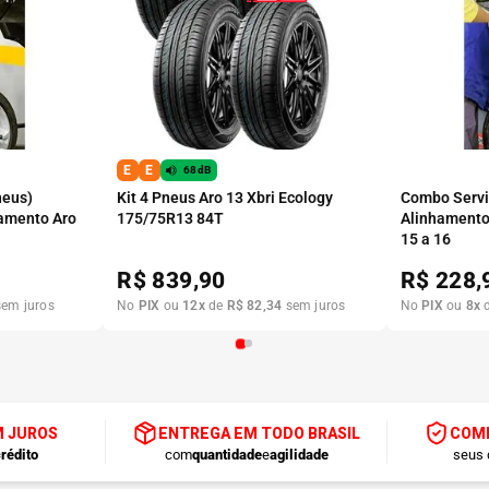
E
E
68dB
neus)
Kit 4 Pneus Aro 13 Xbri Ecology
Combo Serviç
amento Aro
175/75R13 84T
Alinhamento
15 a 16
R$
839,90
R$
228,
em juros
No
PIX
ou
12
x
de
R$
82
,
34
sem juros
No
PIX
ou
8
x
M JUROS
ENTREGA EM TODO BRASIL
COMP
rédito
com
quantidade
e
agilidade
seus 