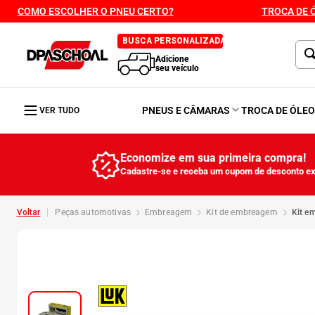
COMO ESCOLHER O PNEU CERTO?
TROCA DE 
BUSCA PERSONALIZADA
Adicione
seu veículo
PNEUS E CÂMARAS
TROCA DE ÓLE
VER TUDO
Economize em sua primeira compra!
Cadastre-se e receba um cupom de desconto ex
peças automotivas
embreagem
kit de embreagem
kit 