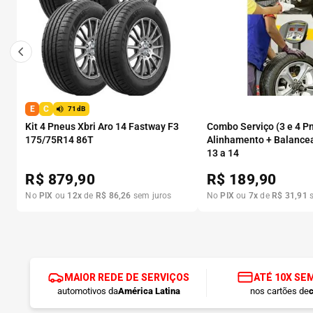
E
C
71dB
Kit 4 Pneus Xbri Aro 14 Fastway F3
Combo Serviço (3 e 4 P
175/75R14 86T
Alinhamento + Balance
13 a 14
R$
879,90
R$
189,90
No
PIX
ou
12
x
de
R$
86
,
26
sem juros
No
PIX
ou
7
x
de
R$
31
,
91
s
MAIOR REDE DE SERVIÇOS
ATÉ 10X SE
automotivos da
América Latina
nos cartões de
c