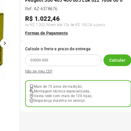
Peugeot 306 405 406 605 Luk 622 1608 00 0
Ref
:
AZ-6378676
6
º
175 70r14
R$
1.022,46
ou
R$ 1.202,90
em até
12
x de
R$ 100,24
s/juros
7
º
185 65r15
Formas de Pagamento
8
º
185 60r15
Calcule o frete e prazo de entrega
Calcular
9
º
195 55r15
Não sei meu CEP
10
º
Pneu
Mais de 75 anos de tradição;
Montagem técnica especializada;
Vasta rede com mais de 120 lojas;
Segurança máxima no serviço.