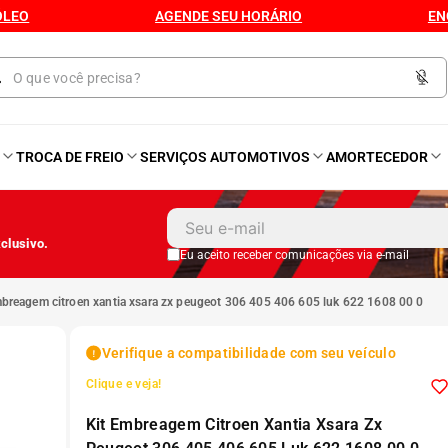
ÓLEO
AGENDE SEU HORÁRIO
EN
O
TROCA DE FREIO
SERVIÇOS AUTOMOTIVOS
AMORTECEDOR
1
º
Kit 4 Pneu
clusivo.
2
º
Kit Pneu
Eu aceito receber comunicações via e-mail
embreagem citroen xantia xsara zx peugeot 306 405 406 605 luk 622 1608 00 0
3
º
Bproauto
Verifique a compatibilidade com seu veículo
4
º
175 65r14
Clique e veja!
Kit Embreagem Citroen Xantia Xsara Zx
5
º
Kit 4 Pneu Xbri Aro 13