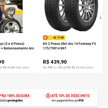
E
C
71dB
o (3 e 4 Pneus)
Kit 2 Pneus Xbri Aro 14 Fastway F3
 + Balanceamento Aro
175/75R14 86T
90
R$
439,90
de
R$
33
,
66
sem juros
No
PIX
ou
12
x
de
R$
43
,
12
sem juros
RA 100% SEGURA
ATÉ 10% DE DESCONTO
dados
protegidos
em pagamentos por
PIX