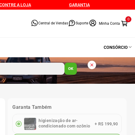
CONTRE A LOJA
GARANTIA
0
Central de Vendas
Suporte
CONSÓRCIO
OK
Garanta Também
higienização de ar-
+
R$ 199,90
condicionado com ozônio