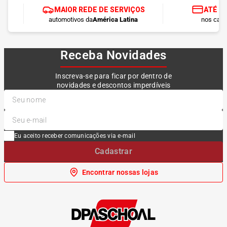
MAIOR REDE DE SERVIÇOS
ATÉ 1
automotivos da
América Latina
nos cart
Receba Novidades
Inscreva-se para ficar por dentro de
novidades e descontos imperdíveis
Eu aceito receber comunicações via e-mail
Cadastrar
Encontrar nossas lojas