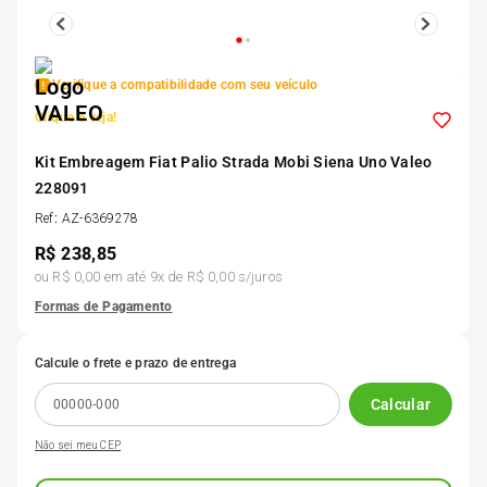
5
º
Kit 4 Pneu Xbri Aro 13
Verifique a compatibilidade com seu veículo
6
º
175 70r14
Clique e veja!
7
º
Kit Embreagem Fiat Palio Strada Mobi Siena Uno Valeo
185 65r15
228091
Ref
:
AZ-6369278
8
º
185 60r15
R$
238,85
ou
R$ 0,00
em até
9
x de
R$ 0,00
s/juros
9
º
205 55r16
Formas de Pagamento
10
º
Pneu
Calcule o frete e prazo de entrega
Calcular
Não sei meu CEP