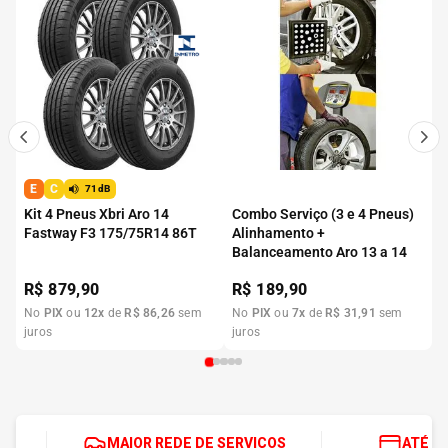
E
C
71dB
Kit 4 Pneus Xbri Aro 14
Combo Serviço (3 e 4 Pneus)
Fastway F3 175/75R14 86T
Alinhamento +
Balanceamento Aro 13 a 14
R$
879,90
R$
189,90
No
PIX
ou
12
x
de
R$
86
,
26
sem
No
PIX
ou
7
x
de
R$
31
,
91
sem
juros
juros
MAIOR REDE DE SERVIÇOS
ATÉ 1