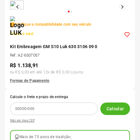
5
º
Kit 4 Pneu Xbri Aro 13
Verifique a compatibilidade com seu veículo
6
º
175 70r14
Clique e veja!
7
º
Kit Embreagem GM S10 Luk 630 3106 09 0
185 65r15
Ref
:
AZ-6307057
R$
1.138,91
8
º
185 60r15
ou
R$ 0,00
em até
12
x de
R$ 0,00
s/juros
Formas de Pagamento
9
º
195 55r15
Calcule o frete e prazo de entrega
10
º
Pneu
Calcular
Não sei meu CEP
Mais de 75 anos de tradição;