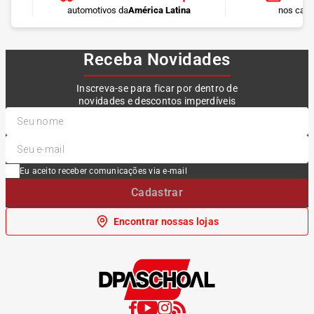
automotivos da
América Latina
nos cart
Receba Novidades
Inscreva-se para ficar por dentro de
novidades e descontos imperdíveis
Eu aceito receber comunicações via e-mail
Cadastrar
Encontrar nossas lojas