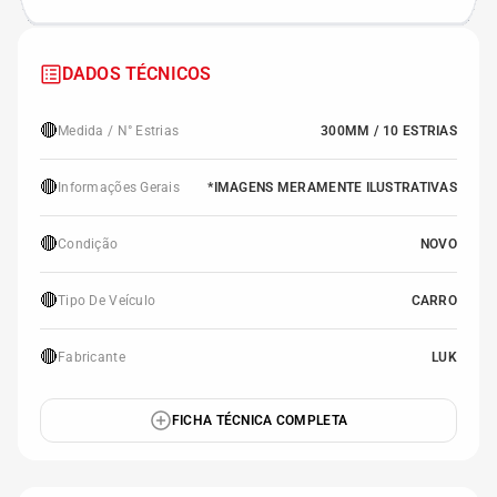
DADOS TÉCNICOS
🔴
Medida / N° Estrias
300MM / 10 ESTRIAS
🔴
Informações Gerais
*IMAGENS MERAMENTE ILUSTRATIVAS
🔴
Condição
NOVO
🔴
Tipo De Veículo
CARRO
🔴
Fabricante
LUK
FICHA TÉCNICA COMPLETA