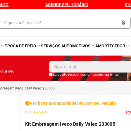
ÓLEO
AGENDE SEU HORÁRIO
EN
O
TROCA DE FREIO
SERVIÇOS AUTOMOTIVOS
AMORTECEDOR
1
º
Kit 4 Pneu
clusivo.
2
º
Kit Pneu
Eu aceito receber comunicações via e-mail
embreagem iveco daily valeo 233005
3
º
Bproauto
Verifique a compatibilidade com seu veículo
4
º
Kit 4 Pneu Xbri Aro 13
Clique e veja!
Kit Embreagem Iveco Daily Valeo 233005
5
º
175 70r14