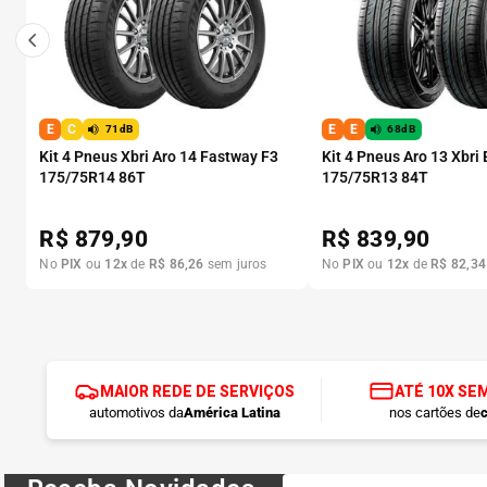
E
C
E
E
71dB
68dB
Kit 4 Pneus Xbri Aro 14 Fastway F3
Kit 4 Pneus Aro 13 Xbri
175/75R14 86T
175/75R13 84T
R$
879,90
R$
839,90
No
PIX
ou
12
x
de
R$
86
,
26
sem juros
No
PIX
ou
12
x
de
R$
82
,
34
MAIOR REDE DE SERVIÇOS
ATÉ 10X SE
automotivos da
América Latina
nos cartões de
c