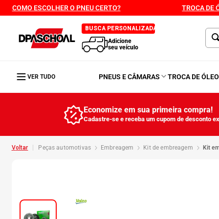
COMO ESCOLHER O PNEU CERTO?
TROCA DE 
BUSCA PERSONALIZADA
Adicione
seu veículo
PNEUS E CÂMARAS
TROCA DE ÓLE
VER TUDO
Economize em sua primeira compra!
Cadastre-se e receba um cupom de desconto ex
peças automotivas
embreagem
kit de embreagem
kit 