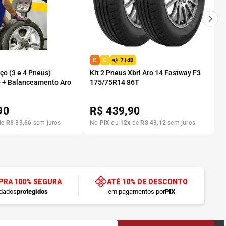
E
C
71dB
o (3 e 4 Pneus)
Kit 2 Pneus Xbri Aro 14 Fastway F3
 + Balanceamento Aro
175/75R14 86T
90
R$
439,90
de
R$
33
,
66
sem juros
No
PIX
ou
12
x
de
R$
43
,
12
sem juros
RA 100% SEGURA
ATÉ 10% DE DESCONTO
dados
protegidos
em pagamentos por
PIX