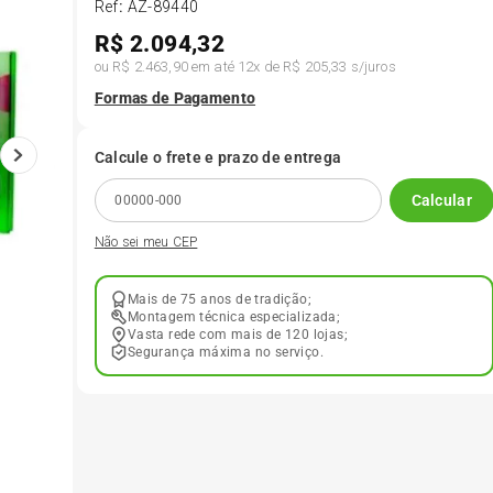
Ref
:
AZ-89440
R$
2.094,32
6
º
185 65r15
ou
R$ 2.463,90
em até
12
x de
R$ 205,33
s/juros
Formas de Pagamento
7
º
185 60r15
Calcule o frete e prazo de entrega
8
º
205 55r16
Calcular
Não sei meu CEP
9
º
Pneu
Mais de 75 anos de tradição;
10
º
175 65 14
Montagem técnica especializada;
Vasta rede com mais de 120 lojas;
Segurança máxima no serviço.