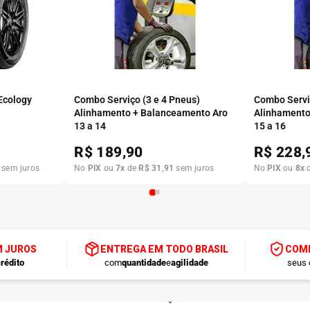
 Ecology
Combo Serviço (3 e 4 Pneus)
Combo Serviç
Alinhamento + Balanceamento Aro
Alinhamento
13 a 14
15 a 16
R$
189,90
R$
228,
sem juros
No
PIX
ou
7
x
de
R$
31
,
91
sem juros
No
PIX
ou
8
x
M JUROS
ENTREGA EM TODO BRASIL
COMP
rédito
com
quantidade
e
agilidade
seus 