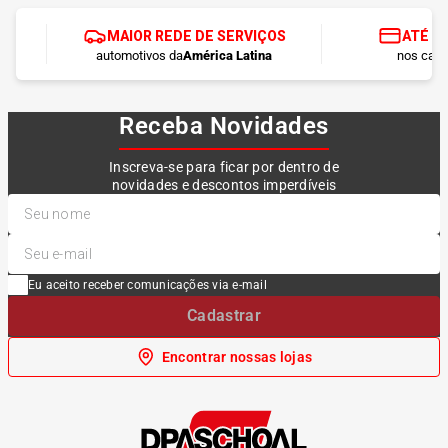
MAIOR REDE DE SERVIÇOS
ATÉ 1
automotivos da
América Latina
nos cart
Receba Novidades
Inscreva-se para ficar por dentro de
novidades e descontos imperdíveis
Eu aceito receber comunicações via e-mail
Cadastrar
Encontrar nossas lojas