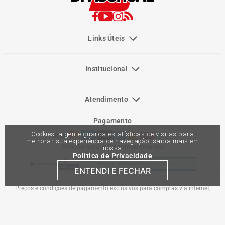
Links Úteis
Institucional
Atendimento
Pagamento
Cookies: a gente guarda estatísticas de visitas para
melhorar sua experiência de navegação, saiba mais em
Site Seguro e Reconhecimento
nossa
Política de Privacidade
ENTENDI E FECHAR
Preços e condições de pagamento exclusivos para compras via internet,
podendo variar nas lojas físicas. Ofertas válidas na compra de até 10 peças de
cada produto por cliente, até o término dos nossos estoques para internet. Caso
os produtos apresentem divergências de valores, o preço válido é o do carrinho
de compras. Vendas sujeitas a análise e confirmação de dados.