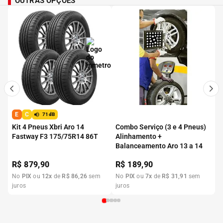
OUTRAS OPÇÕES
E
C
71dB
Kit 4 Pneus Xbri Aro 14
Combo Serviço (3 e 4 Pneus)
Fastway F3 175/75R14 86T
Alinhamento +
Balanceamento Aro 13 a 14
R$
879,90
R$
189,90
No
PIX
ou
12
x
de
R$
86
,
26
sem
No
PIX
ou
7
x
de
R$
31
,
91
sem
juros
juros