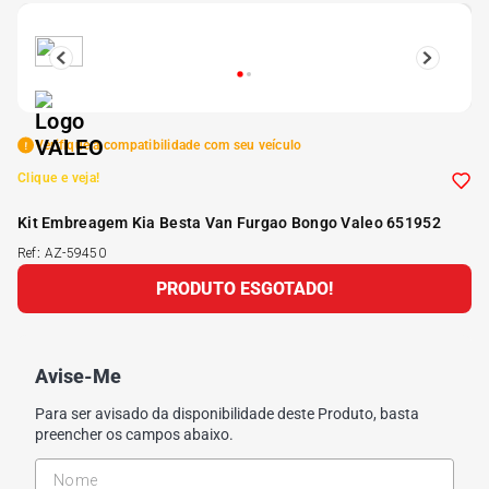
5
º
Kit 4 Pneu Xbri Aro 13
6
º
175 70r14
Verifique a compatibilidade com seu veículo
7
º
185 65r15
Clique e veja!
Kit Embreagem Kia Besta Van Furgao Bongo Valeo 651952
8
º
185 60r15
Ref
:
AZ-59450
PRODUTO ESGOTADO!
9
º
195 55r15
10
º
Pneu
Avise-Me
Para ser avisado da disponibilidade deste Produto, basta
preencher os campos abaixo.